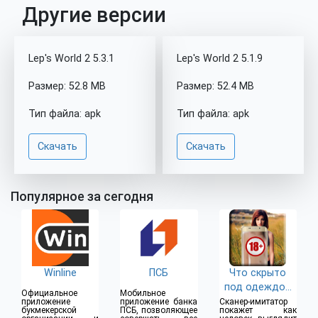
Другие версии
Lep's World 2 5.3.1
Lep's World 2 5.1.9
Размер: 52.8 MB
Размер: 52.4 MB
Тип файла: apk
Тип файла: apk
Скачать
Скачать
Популярное за сегодня
Winline
ПСБ
Что скрыто
под одеждой
Официальное
Мобильное
(18+)
приложение
приложение банка
Сканер-имитатор
букмекерской
ПСБ, позволяющее
покажет как