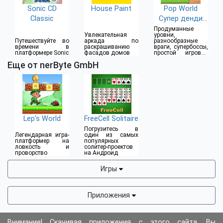
Sonic CD
House Paint
Pop World
Classic
Супер денди
оригинал
Продуманные
Увлекательная
уровни,
Путешествуйте во
аркада по
разнообразные
времени в
раскрашиванию
враги, супербоссы,
платформере Sonic
фасадов домов
простой игровой
процесс
Еще от nerByte GmbH
Lep's World
FreeCell Solitaire
Погрузитесь в
Легендарная игра-
один из самых
платформер на
популярных
ловкость и
солитер-проектов
проворство
на Андроид
Игры
Приложения
Внимание! Скачивая приложения с этого сайта, Вы