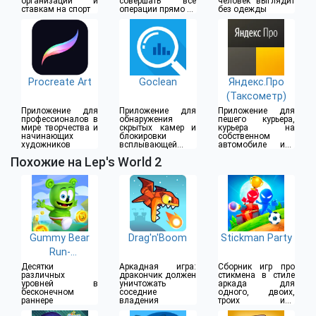
организации и
совершать все
человек выглядит
ставкам на спорт
операции прямо из
без одежды
дома
Procreate Art
Goclean
Яндекс.Про
(Таксометр)
Приложение для
Приложение для
Приложение для
профессионалов в
обнаружения
пешего курьера,
мире творчества и
скрытых камер и
курьера на
начинающих
блокировки
собственном
художников
всплывающей
автомобиле или
рекламы
водителя такси
Похожие на Lep's World 2
Gummy Bear
Drag'n'Boom
Stickman Party
Run-
бесконечный
Десятки
Аркадная игра:
Сборник игр про
различных
дракончик должен
стикмена в стиле
бег
уровней в
уничтожать
аркада для
бесконечном
соседние
одного, двоих,
раннере
владения
троих или
четверых игроков