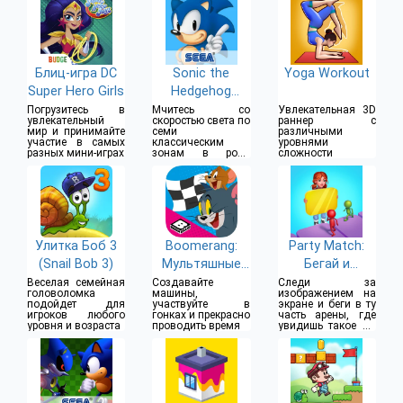
Блиц-игра DC
Sonic the
Yoga Workout
Super Hero Girls
Hedgehog
Classic
Погрузитесь в
Мчитесь со
Увлекательная 3D
увлекательный
скоростью света по
раннер с
мир и принимайте
семи
различными
участие в самых
классическим
уровнями
разных мини-играх
зонам в роли
сложности
ежика Соника
Улитка Боб 3
Boomerang:
Party Match:
(Snail Bob 3)
Мультяшные
Бегай и
гонки
Соединяй
Веселая семейная
Создавайте
Следи за
головоломка
машины,
изображением на
подойдет для
участвуйте в
экране и беги в ту
игроков любого
гонках и прекрасно
часть арены, где
уровня и возраста
проводить время
увидишь такое же
изображение