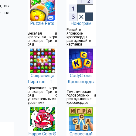
, вы
е на
Puzzle Pets
Нонограм
Решайте
Веселая и
японские
красочная игра
кроссворды -
в жанре Три в
разгадывайте
ряд
картинки
Сокровища
CodyCross:
Пиратов - Три
Кроссворды
в Ряд
Красочная игра
в жанре Три в
Тематические
ряд с
головоломки и
увлекательными
разгадывание
уровнями
кроссвордов
Happy Color®
Словесный