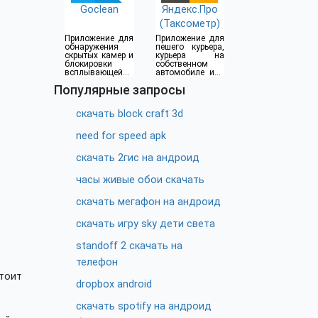
Goclean
Яндекс.Про
(Таксометр)
Приложение для
Приложение для
обнаружения
пешего курьера,
скрытых камер и
курьера на
блокировки
собственном
всплывающей
автомобиле или
рекламы
водителя такси
Популярные запросы
скачать block craft 3d
need for speed apk
скачать 2гис на андроид
часы живые обои скачать
скачать мегафон на андроид
скачать игру sky дети света
standoff 2 скачать на
телефон
тоит
dropbox android
скачать spotify на андроид