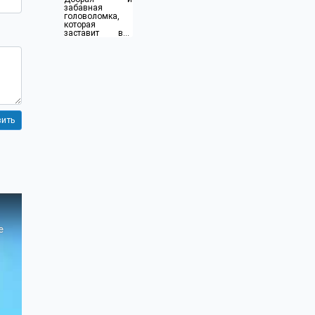
забавная
головоломка,
которая
заставит вас
немного
подумать