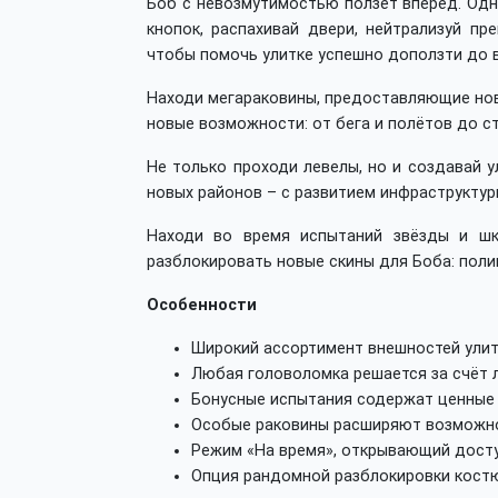
Боб с невозмутимостью ползёт вперёд. Одн
кнопок, распахивай двери, нейтрализуй пр
чтобы помочь улитке успешно доползти до в
Находи мегараковины, предоставляющие нов
новые возможности: от бега и полётов до с
Не только проходи левелы, но и создавай 
новых районов – с развитием инфраструктур
Находи во время испытаний звёзды и шк
разблокировать новые скины для Боба: полице
Особенности
Широкий ассортимент внешностей улит
Любая головоломка решается за счёт л
Бонусные испытания содержат ценные
Особые раковины расширяют возможно
Режим «На время», открывающий досту
Опция рандомной разблокировки кост