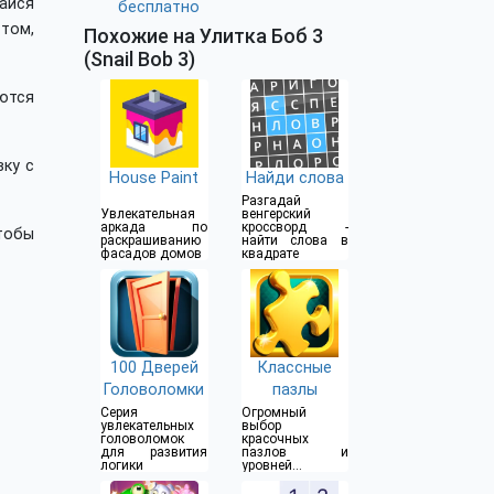
айся
бесплатно
том,
Похожие на Улитка Боб 3
(Snail Bob 3)
ются
вку с
House Paint
Найди слова
Разгадай
Увлекательная
венгерский
аркада по
кроссворд -
тобы
раскрашиванию
найти слова в
фасадов домов
квадрате
100 Дверей
Классные
Головоломки
пазлы
Серия
Огромный
увлекательных
выбор
головоломок
красочных
для развития
пазлов и
логики
уровней
сложности