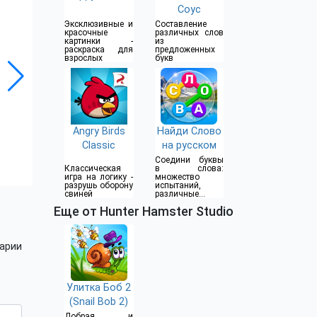
Соус
Эксклюзивные и
Составление
красочные
различных слов
картинки -
из
раскраска для
предложенных
взрослых
букв
Angry Birds
Найди Слово
Classic
на русском
Соедини буквы
Классическая
в слова:
игра на логику -
множество
разрушь оборону
испытаний,
свиней
различные
уровни
Еще от Hunter Hamster Studio
сложности
арии
Улитка Боб 2
(Snail Bob 2)
Добрая и