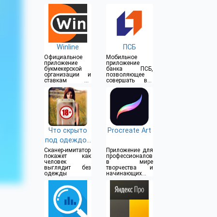
Winline
ПСБ
Официальное
Мобильное
приложение
приложение
букмекерской
банка ПСБ,
организации и
позволяющее
ставкам на
совершать все
спорт
операции прямо
из дома
Что скрыто
Procreate Art
под одеждой
(18+)
Сканер-имитатор
Приложение для
покажет как
профессионалов
человек
в мире
выглядит без
творчества и
одежды
начинающих
художников