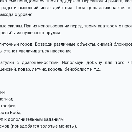
ако ему понадобится твоя поддержка. Переключай рычаги, кас
еграды и выполняй иные действия. Твоя цель заключается в 
ыхода с уровня.
ые скиллы. При их использовании перед твоим аватаром откро
трельбы из пушечного орудия.
улиточный город. Возводи различные объекты, снимай блокиро
ы станет увеличиваться население.
атулки с драгоценностями. Используй добычу для того, ч
йский, повар, лётчик, король, бейсболист и т.д.
ки;
огики;
 трофеи;
сти Боба;
п к дополнительным заданиям;
юмов (понадобятся золотые монеты).