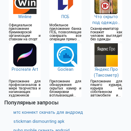
Winline
ПСБ
Что скрыто
под одеждой
Официальное
Мобильное
(18+)
приложение
приложение банка
Сканер-имитатор
букмекерской
ПСБ, позволяющее
покажет как
организации и
совершать все
человек выглядит
ставкам на спорт
операции прямо из
без одежды
дома
Procreate Art
Goclean
Яндекс.Про
(Таксометр)
Приложение для
Приложение для
Приложение для
профессионалов в
обнаружения
пешего курьера,
мире творчества и
скрытых камер и
курьера на
начинающих
блокировки
собственном
художников
всплывающей
автомобиле или
рекламы
водителя такси
Популярные запросы
мтс коннект скачать для андроид
stickman dismounting apk
pubg mobile скачать android