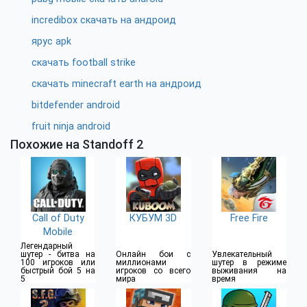
incredibox скачать на андроид
ярус apk
скачать football strike
скачать minecraft earth на андроид
bitdefender android
fruit ninja android
Похожие на Standoff 2
Call of Duty
КУБУМ 3D
Free Fire
Mobile
Легендарный
шутер - битва на
Онлайн бои с
Увлекательный
100 игроков или
миллионами
шутер в режиме
быстрый бой 5 на
игроков со всего
выживания на
5
мира
время