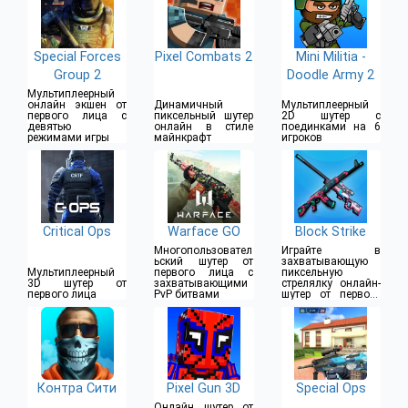
Special Forces
Pixel Combats 2
Mini Militia -
Group 2
Doodle Army 2
Мультиплеерный
онлайн экшен от
Динамичный
Мультиплеерный
первого лица с
пиксельный шутер
2D шутер с
девятью
онлайн в стиле
поединками на 6
режимами игры
майнкрафт
игроков
Critical Ops
Warface GO
Block Strike
Многопользовател
Играйте в
ьский шутер от
захватывающую
Мультиплеерный
первого лица с
пиксельную
3D шутер от
захватывающими
стрелялку онлайн-
первого лица
PvP битвами
шутер от первого
лица
Контра Сити
Pixel Gun 3D
Special Ops
Онлайн шутер от