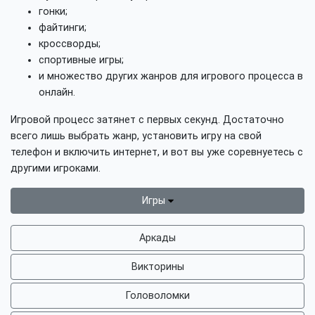
гонки;
файтинги;
кроссворды;
спортивные игры;
и множество других жанров для игрового процесса в
онлайн.
Игровой процесс затянет с первых секунд. Достаточно
всего лишь выбрать жанр, установить игру на свой
телефон и включить интернет, и вот вы уже соревнуетесь с
другими игроками.
Игры
Аркады
Викторины
Головоломки