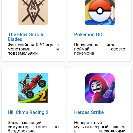
The Elder Scrolls:
Pokemon GO
Blades
Фэнтезийная RPG игра с
Популярная игра -
монстрами и
поймай своего
подземельями
покемона
Hill Climb Racing 2
Heroes Strike
Захватывающий
Невероятный
симулятор гонок по
мультиплеерный экшен
бездорожью
с несколькими