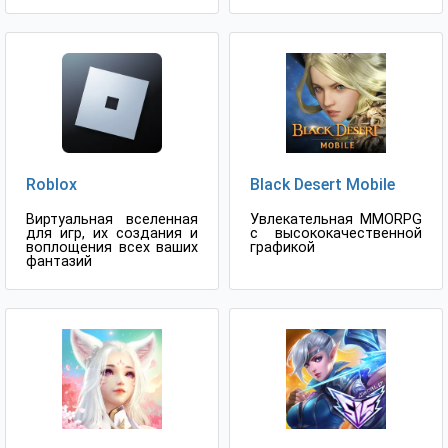
Roblox
Black Desert Mobile
Виртуальная вселенная
Увлекательная MMORPG
для игр, их создания и
с высококачественной
воплощения всех ваших
графикой
фантазий