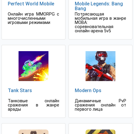
Perfect World Mobile
Mobile Legends: Bang
Bang
Онлайн игра MMORPG с
Потрясающая
многочисленными
мобильная игра в жанре
игровыми режимами
MOBA:
соревновательная
онлайн-арена 5v5
Tank Stars
Modern Ops
Танковые онлайн
Динамичные PvP
сражения в жанре
сражения онлайн от
арады
первого лица