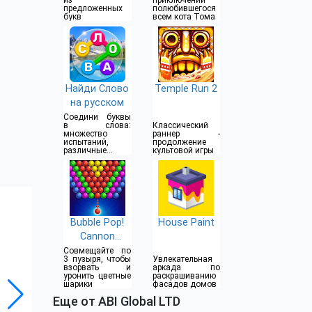
из
приключений
предложенных
полюбившегося
букв
всем кота Тома
Найди Слово
Temple Run 2
на русском
Соедини буквы
в слова:
Классический
множество
раннер -
испытаний,
продолжение
различные
культовой игры
уровни
сложности
Bubble Pop!
House Paint
Cannon
Shooter
Совмещайте по
3 пузыря, чтобы
Увлекательная
взорвать и
аркада по
уронить цветные
раскрашиванию
шарики
фасадов домов
Еще от ABI Global LTD