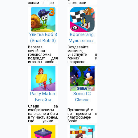
зонам в роли
сложности
ежика Соника
Улитка Боб 3
Boomerang:
(Snail Bob 3)
Мультяшные
гонки
Веселая
Создавайте
семейная
машины,
головоломка
участвуйте в
подойдет для
гонках и
игроков любого
прекрасно
уровня и
проводить
возраста
время
Party Match:
Sonic CD
Бегай и
Classic
Соединяй
Следи за
изображением
Путешествуйте
на экране и беги
во времени в
в ту часть арены,
платформере
где увидишь
Sonic
такое же
изображение