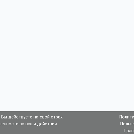
 Вы действуете на свой страх
Полити
венности за ваши действия.
Польз
Прав