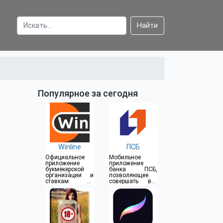
Найти
Популярное за сегодня
Winline
ПСБ
Официальное
Мобильное
приложение
приложение
букмекерской
банка ПСБ,
организации и
позволяющее
ставкам на
совершать все
спорт
операции прямо
из дома