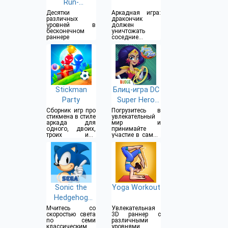
Run-
бесконечный
Десятки
Аркадная игра:
различных
дракончик
бег
уровней в
должен
бесконечном
уничтожать
раннере
соседние
владения
Stickman
Блиц-игра DC
Party
Super Hero
Girls
Сборник игр про
Погрузитесь в
стикмена в стиле
увлекательный
аркада для
мир и
одного, двоих,
принимайте
троих или
участие в самых
четверых
разных мини-
игроков
играх
Sonic the
Yoga Workout
Hedgehog
Classic
Мчитесь со
Увлекательная
скоростью света
3D раннер с
по семи
различными
классическим
уровнями