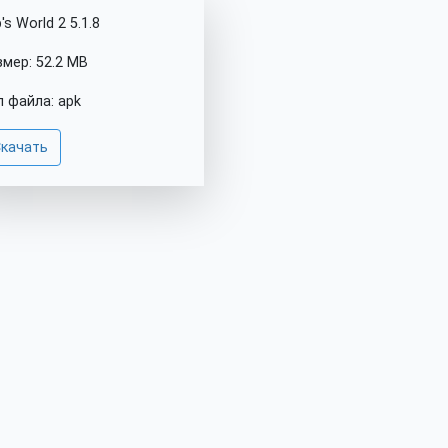
's World 2 5.1.8
змер: 52.2 MB
п файла: apk
качать