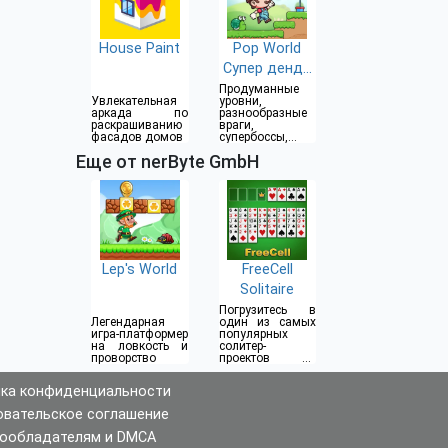
House Paint
Pop World
Супер денди
оригинал
Продуманные
Увлекательная
уровни,
аркада по
разнообразные
раскрашиванию
враги,
фасадов домов
супербоссы,
простой игровой
Еще от nerByte GmbH
процесс
Lep's World
FreeCell
Solitaire
Погрузитесь в
Легендарная
один из самых
игра-платформер
популярных
на ловкость и
солитер-
проворство
проектов на
Андроид
ка конфиденциальности
овательское соглашение
ообладателям и DMCA