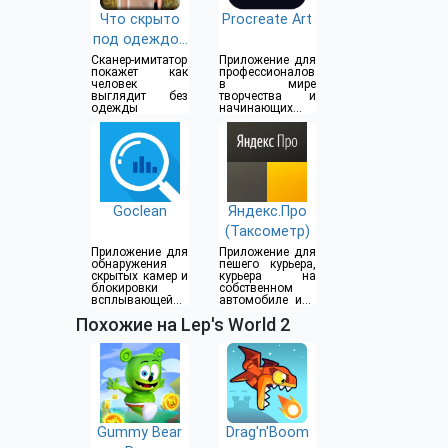
Что скрыто
Procreate Art
под одеждой
(18+)
Сканер-имитатор
Приложение для
покажет как
профессионалов
человек
в мире
выглядит без
творчества и
одежды
начинающих
художников
Goclean
Яндекс.Про
(Таксометр)
Приложение для
Приложение для
обнаружения
пешего курьера,
скрытых камер и
курьера на
блокировки
собственном
всплывающей
автомобиле или
рекламы
водителя такси
Похожие на Lep's World 2
Gummy Bear
Drag'n'Boom