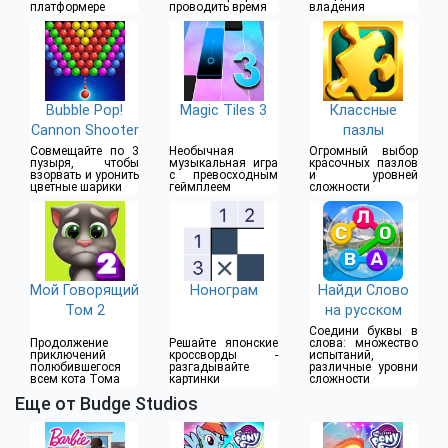
платформере
проводить время
владения
Bubble Pop!
Magic Tiles 3
Классные
Cannon Shooter
пазлы
Совмещайте по 3
Необычная
Огромный выбор
пузыря, чтобы
музыкальная игра
красочных пазлов
взорвать и уронить
с превосходным
и уровней
цветные шарики
геймплеем
сложности
Мой Говорящий
Нонограм
Найди Слово
Том 2
на русском
Соедини буквы в
Продолжение
Решайте японские
слова: множество
приключений
кроссворды -
испытаний,
полюбившегося
разгадывайте
различные уровни
всем кота Тома
картинки
сложности
Еще от Budge Studios