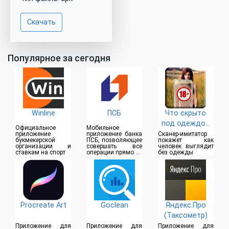
Скачать
Популярное за сегодня
Winline
ПСБ
Что скрыто
под одеждой
Официальное
Мобильное
(18+)
приложение
приложение банка
Сканер-имитатор
букмекерской
ПСБ, позволяющее
покажет как
организации и
совершать все
человек выглядит
ставкам на спорт
операции прямо из
без одежды
дома
Procreate Art
Goclean
Яндекс.Про
(Таксометр)
Приложение для
Приложение для
Приложение для