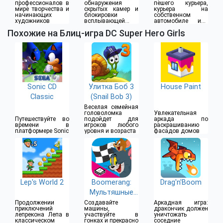
профессионалов в
обнаружения
пешего курьера,
мире творчества и
скрытых камер и
курьера на
начинающих
блокировки
собственном
художников
всплывающей
автомобиле или
рекламы
водителя такси
Похожие на Блиц-игра DC Super Hero Girls
Sonic CD
Улитка Боб 3
House Paint
Classic
(Snail Bob 3)
Веселая семейная
головоломка
Увлекательная
Путешествуйте во
подойдет для
аркада по
времени в
игроков любого
раскрашиванию
платформере Sonic
уровня и возраста
фасадов домов
Lep's World 2
Boomerang:
Drag'n'Boom
Мультяшные
гонки
Продолжении
Создавайте
Аркадная игра:
приключений
машины,
дракончик должен
лепрекона Лепа в
участвуйте в
уничтожать
классическом
гонках и прекрасно
соседние