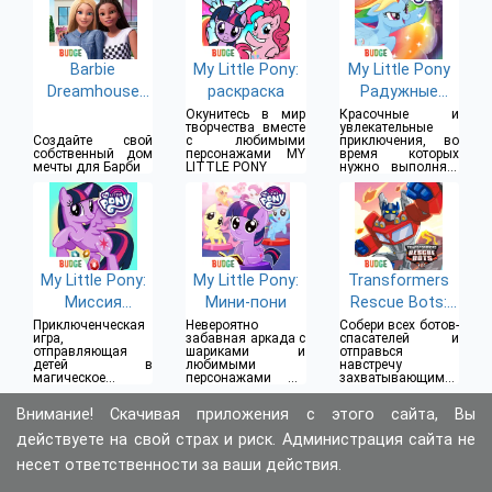
Barbie
My Little Pony:
My Little Pony
Dreamhouse
раскраска
Радужные
Adventures
гонки
Окунитесь в мир
Красочные и
творчества вместе
увлекательные
Создайте свой
с любимыми
приключения, во
собственный дом
персонажами MY
время которых
мечты для Барби
LITTLE PONY
нужно выполнять
различные
задания
My Little Pony:
My Little Pony:
Transformers
Миссия
Мини-пони
Rescue Bots:
Гармонии
Наперегонки с
Приключенческая
Невероятно
Собери всех ботов-
игра,
забавная аркада с
спасателей и
бедой
отправляющая
шариками и
отправься
детей в
любимыми
навстречу
магическое
персонажами My
захватывающим
странствие по
Little Pony
приключениям
Эквестрии
Внимание! Скачивая приложения с этого сайта, Вы
действуете на свой страх и риск. Администрация сайта не
несет ответственности за ваши действия.