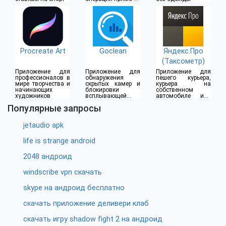
дома
Procreate Art
Goclean
Яндекс.Про
(Таксометр)
Приложение для
Приложение для
Приложение для
профессионалов в
обнаружения
пешего курьера,
мире творчества и
скрытых камер и
курьера на
начинающих
блокировки
собственном
художников
всплывающей
автомобиле или
рекламы
водителя такси
Популярные запросы
jetaudio apk
life is strange android
2048 андроид
windscribe vpn скачать
skype на андроид бесплатно
скачать приложение деливери клаб
скачать игру shadow fight 2 на андроид