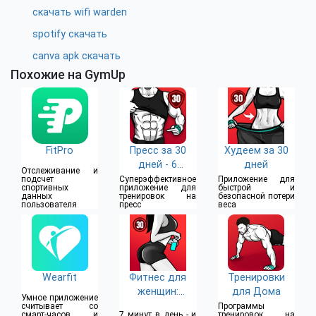
скачать wifi warden
spotify скачать
canva apk скачать
Похожие на GymUp
FitPro
Пресс за 30
Худеем за 30
дней - 6
дней
Отслеживание и
Кубиков
подсчет
Суперэффективное
Приложение для
спортивных
приложение для
быстрой и
данных
тренировок на
безопасной потери
пользователя
пресс
веса
Wearfit
Фитнес для
Тренировки
женщин:
для Дома
Умное приложение
тренировки
считывает со
Программы
смарт-часов и
7 минут в день - и
тренировок на