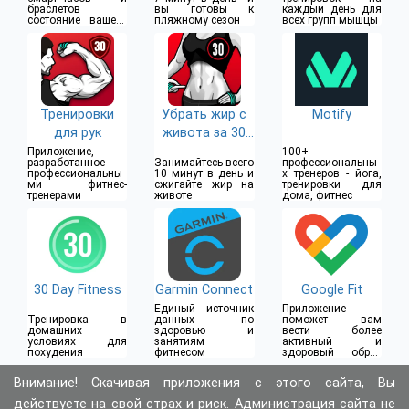
браслетов
вы готовы к
каждый день для
состояние вашего
пляжному сезон
всех групп мышцы
организма
Тренировки
Убрать жир с
Motify
для рук
живота за 30
дней
Приложение,
100+
разработанное
Занимайтесь всего
профессиональны
профессиональны
10 минут в день и
х тренеров - йога,
ми фитнес-
сжигайте жир на
тренировки для
тренерами
животе
дома, фитнес
30 Day Fitness
Garmin Connect
Google Fit
Единый источник
Приложение
Тренировка в
данных по
поможет вам
домашних
здоровью и
вести более
условиях для
занятиям
активный и
похудения
фитнесом
здоровый образ
жизни
Внимание! Скачивая приложения с этого сайта, Вы
действуете на свой страх и риск. Администрация сайта не