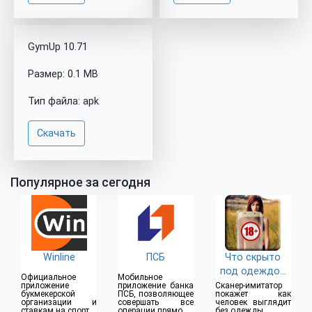
GymUp 10.71
Размер: 0.1 MB
Тип файла: apk
Скачать
Популярное за сегодня
Winline
ПСБ
Что скрыто
под одеждой
Официальное
Мобильное
(18+)
приложение
приложение банка
Сканер-имитатор
букмекерской
ПСБ, позволяющее
покажет как
организации и
совершать все
человек выглядит
ставкам на спорт
операции прямо из
без одежды