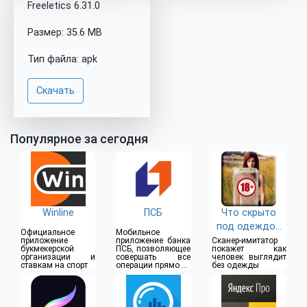
Freeletics 6.31.0
Размер: 35.6 MB
Тип файла: apk
Скачать
Популярное за сегодня
Winline
ПСБ
Что скрыто
под одеждой
Официальное
Мобильное
(18+)
приложение
приложение банка
Сканер-имитатор
букмекерской
ПСБ, позволяющее
покажет как
организации и
совершать все
человек выглядит
ставкам на спорт
операции прямо из
без одежды
дома