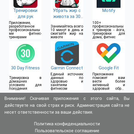
Тренировки
Убрать жир с
Motify
для рук
живота за 30
дней
Приложение,
100+
разработанное
Занимайтесь всего
профессиональны
профессиональны
10 минут в день и
х тренеров - йога,
ми фитнес-
сжигайте жир на
тренировки для
тренерами
животе
дома, фитнес
30 Day Fitness
Garmin Connect
Google Fit
Единый источник
Приложение
Тренировка в
данных по
поможет вам
домашних
здоровью и
вести более
условиях для
занятиям
активный и
похудения
фитнесом
здоровый образ
жизни
Внимание! Скачивая приложения с этого сайта, Вы
действуете на свой страх и риск. Администрация сайта не
несет ответственности за ваши действия.
Политика конфиденциальности
Пользовательское соглашение