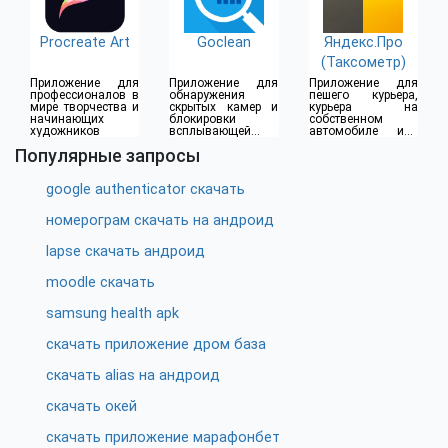
Procreate Art
Goclean
Яндекс.Про
(Таксометр)
Приложение для
Приложение для
Приложение для
профессионалов в
обнаружения
пешего курьера,
мире творчества и
скрытых камер и
курьера на
начинающих
блокировки
собственном
художников
всплывающей
автомобиле или
рекламы
водителя такси
Популярные запросы
google authenticator скачать
номерограм скачать на андроид
lapse скачать андроид
moodle скачать
samsung health apk
скачать приложение дром база
скачать alias на андроид
скачать окей
скачать приложение марафонбет