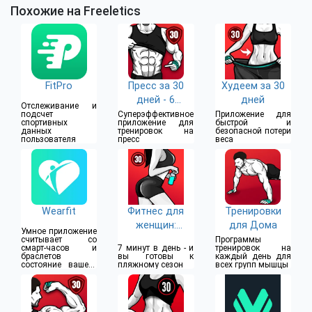
Похожие на Freeletics
FitPro
Пресс за 30
Худеем за 30
дней - 6
дней
Отслеживание и
Кубиков
подсчет
Суперэффективное
Приложение для
спортивных
приложение для
быстрой и
данных
тренировок на
безопасной потери
пользователя
пресс
веса
Wearfit
Фитнес для
Тренировки
женщин:
для Дома
Умное приложение
тренировки
считывает со
Программы
смарт-часов и
7 минут в день - и
тренировок на
браслетов
вы готовы к
каждый день для
состояние вашего
пляжному сезон
всех групп мышцы
организма