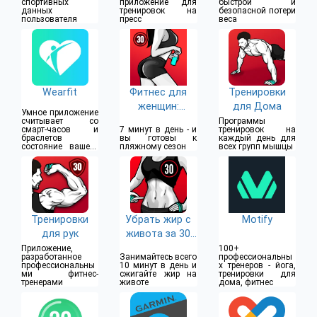
спортивных
приложение для
быстрой и
данных
тренировок на
безопасной потери
пользователя
пресс
веса
Wearfit
Фитнес для
Тренировки
женщин:
для Дома
Умное приложение
тренировки
считывает со
Программы
смарт-часов и
7 минут в день - и
тренировок на
браслетов
вы готовы к
каждый день для
состояние вашего
пляжному сезон
всех групп мышцы
организма
Тренировки
Убрать жир с
Motify
для рук
живота за 30
дней
Приложение,
100+
разработанное
Занимайтесь всего
профессиональны
профессиональны
10 минут в день и
х тренеров - йога,
ми фитнес-
сжигайте жир на
тренировки для
тренерами
животе
дома, фитнес