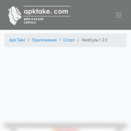
ApkTake
Приложения
Спорт
ФизКульт 2.0