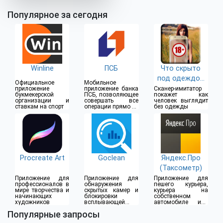
Популярное за сегодня
Winline
ПСБ
Что скрыто
под одеждой
Официальное
Мобильное
(18+)
приложение
приложение банка
Сканер-имитатор
букмекерской
ПСБ, позволяющее
покажет как
организации и
совершать все
человек выглядит
ставкам на спорт
операции прямо из
без одежды
дома
Procreate Art
Goclean
Яндекс.Про
(Таксометр)
Приложение для
Приложение для
Приложение для
профессионалов в
обнаружения
пешего курьера,
мире творчества и
скрытых камер и
курьера на
начинающих
блокировки
собственном
художников
всплывающей
автомобиле или
рекламы
водителя такси
Популярные запросы