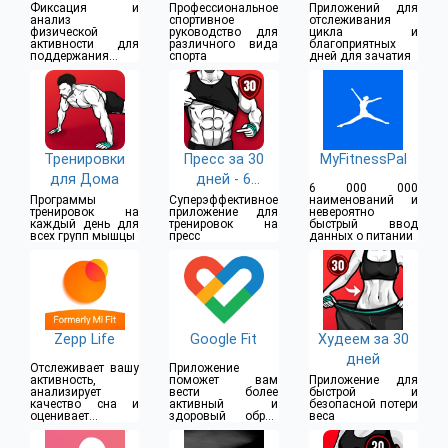
Календарь
Фиксация и
Профессиональное
Приложений для
анализ
спортивное
отслеживания
физической
руководство для
цикла и
активности для
различного вида
благоприятных
поддержания
спорта
дней для зачатия
здоровья и
физической
формы
Тренировки
Пресс за 30
MyFitnessPal
для Дома
дней - 6
6 000 000
Кубиков
Программы
Суперэффективное
наименований и
тренировок на
приложение для
невероятно
каждый день для
тренировок на
быстрый ввод
всех групп мышцы
пресс
данных о питании
Zepp Life
Google Fit
Худеем за 30
дней
Отслеживает вашу
Приложение
активность,
поможет вам
Приложение для
анализирует
вести более
быстрой и
качество сна и
активный и
безопасной потери
оценивает
здоровый образ
веса
прогресс ваших
жизни
тренировок