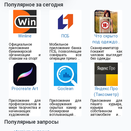
Популярное за сегодня
Winline
ПСБ
Что скрыто
под одеждой
Официальное
Мобильное
(18+)
приложение
приложение банка
Сканер-имитатор
букмекерской
ПСБ, позволяющее
покажет как
организации и
совершать все
человек выглядит
ставкам на спорт
операции прямо из
без одежды
дома
Procreate Art
Goclean
Яндекс.Про
(Таксометр)
Приложение для
Приложение для
Приложение для
профессионалов в
обнаружения
пешего курьера,
мире творчества и
скрытых камер и
курьера на
начинающих
блокировки
собственном
художников
всплывающей
автомобиле или
рекламы
водителя такси
Популярные запросы