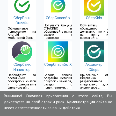
СберБанк
СберСпасибо
СберKids
Онлайн
Получайте бонусы
Обучайтесь
Официальное
СПАСИБО и
обращению с
приложение на
обменивайте их на
деньгами, копите
Android -
скидки у
на мечту и
мобильный банк
партнеров
совершайте
безопасные
покупки
Сбербанк
СберСпасибо Х
Акционер
Инвестор
Сбера
Наблюдайте за
Баланс, список
Приложение от
состоянием
операций, история
Сбербанка,
брокерских счетов
покупок и заказов,
разработанное
и отслеживайте
раздел с
специально для
финансовый
привилегиями,
акционеров и
результат
статистика
инвесторов
начислений
Внимание! Скачивая приложения с этого сайта, Вы
действуете на свой страх и риск. Администрация сайта не
несет ответственности за ваши действия.