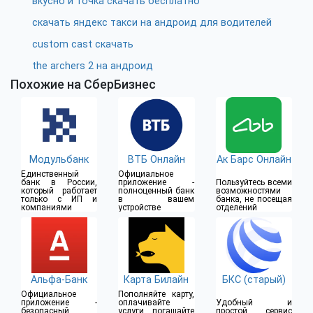
вкусно и точка скачать бесплатно
скачать яндекс такси на андроид для водителей
custom cast скачать
the archers 2 на андроид
Похожие на СберБизнес
Модульбанк
ВТБ Онлайн
Ак Барс Онлайн
Единственный
Официальное
банк в России,
приложение -
Пользуйтесь всеми
который работает
полноценный банк
возможностями
только с ИП и
в вашем
банка, не посещая
компаниями
устройстве
отделений
Альфа-Банк
Карта Билайн
БКС (старый)
Официальное
Пополняйте карту,
приложение -
оплачивайте
Удобный и
безопасный
услуги, погашайте
простой сервис