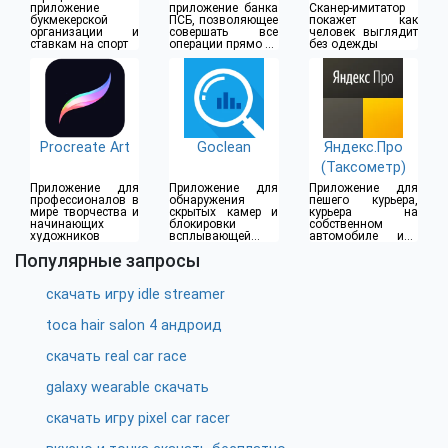
(18+)
приложение
приложение банка
Сканер-имитатор
букмекерской
ПСБ, позволяющее
покажет как
организации и
совершать все
человек выглядит
ставкам на спорт
операции прямо из
без одежды
дома
Procreate Art
Goclean
Яндекс.Про
(Таксометр)
Приложение для
Приложение для
Приложение для
профессионалов в
обнаружения
пешего курьера,
мире творчества и
скрытых камер и
курьера на
начинающих
блокировки
собственном
художников
всплывающей
автомобиле или
рекламы
водителя такси
Популярные запросы
скачать игру idle streamer
toca hair salon 4 андроид
скачать real car race
galaxy wearable скачать
скачать игру pixel car racer