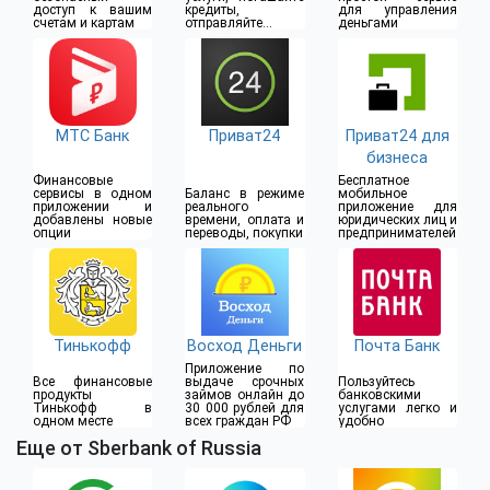
доступ к вашим
кредиты,
для управления
счетам и картам
отправляйте
деньгами
денежные
переводы
МТС Банк
Приват24
Приват24 для
бизнеса
Финансовые
Бесплатное
сервисы в одном
Баланс в режиме
мобильное
приложении и
реального
приложение для
добавлены новые
времени, оплата и
юридических лиц и
опции
переводы, покупки
предпринимателей
Тинькофф
Восход Деньги
Почта Банк
Приложение по
Все финансовые
выдаче срочных
Пользуйтесь
продукты
займов онлайн до
банковскими
Тинькофф в
30 000 рублей для
услугами легко и
одном месте
всех граждан РФ
удобно
Еще от Sberbank of Russia