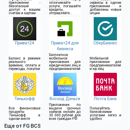
приложение -
оплачивайте
сервисы в одном
безопасный
услуги, погашайте
приложении и
доступ к вашим
кредиты,
добавлены новые
счетам и картам
отправляйте
опции
денежные
переводы
Приват24
Приват24 для
СберБизнес
бизнеса
Бесплатное
Баланс в режиме
мобильное
Мобильной
реального
приложение для
приложение для
времени, оплата и
юридических лиц и
предпринимателей
переводы, покупки
предпринимателей
и юр.лиц
Тинькофф
Восход Деньги
Почта Банк
Приложение по
Все финансовые
выдаче срочных
Пользуйтесь
продукты
займов онлайн до
банковскими
Тинькофф в
30 000 рублей для
услугами легко и
одном месте
всех граждан РФ
удобно
Еще от FG BCS