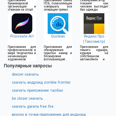
(18+)
приложение
приложение банка
Сканер-имитатор
букмекерской
ПСБ, позволяющее
покажет как
организации и
совершать все
человек выглядит
ставкам на спорт
операции прямо из
без одежды
дома
Procreate Art
Goclean
Яндекс.Про
(Таксометр)
Приложение для
Приложение для
Приложение для
профессионалов в
обнаружения
пешего курьера,
мире творчества и
скрытых камер и
курьера на
начинающих
блокировки
собственном
художников
всплывающей
автомобиле или
рекламы
водителя такси
Популярные запросы
deezer скачать
скачать андроид zombie frontier
скачать приложение таобао
be closer скачать
скачать garena free fire
вкусно и точка приложение для андроид