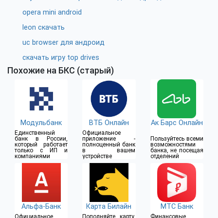
opera mini android
leon скачать
uc browser для андроид
скачать игру top drives
Похожие на БКС (старый)
Модульбанк
ВТБ Онлайн
Ак Барс Онлайн
Единственный
Официальное
банк в России,
приложение -
Пользуйтесь всеми
который работает
полноценный банк
возможностями
только с ИП и
в вашем
банка, не посещая
компаниями
устройстве
отделений
Альфа-Банк
Карта Билайн
МТС Банк
Официальное
Пополняйте карту,
Финансовые