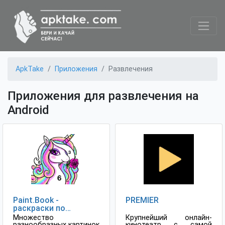
ApkTake
Приложения
Развлечения
Приложения для развлечения на
Android
Paint.Book -
PREMIER
раскраски по
номерам
Множество
Крупнейший онлайн-
разнообразных картинок
кинотеатр с самой