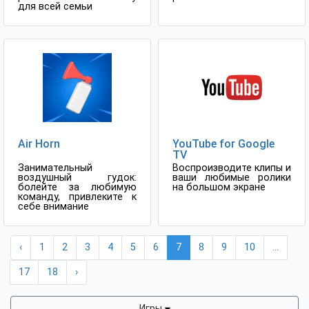
для всей семьи
Air Horn
YouTube for Google
TV
Занимательный
Воспроизводите клипы и
воздушный гудок:
ваши любимые ролики
болейте за любимую
на большом экране
команду, привлеките к
себе внимание
‹
1
2
3
4
5
6
7
8
9
10
...
17
18
›
Игры