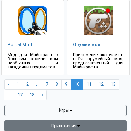
Portal Mod
Оружие мод
Мод для Майнкрафт с
Приложение включает в
большим количеством
себя оружейный мод,
необычных и
предназначенный для
загадочных предметов
Майнкрафта
‹
1
2
...
7
8
9
10
11
12
13
...
17
18
›
Игры
Приложения