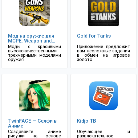
Мод на оружие для
Gold for Tanks
MCPE. Weapon and
Guns Mod.
Моды с красивыми
Приложение предложит
высококачественными
вам несложные задания
трехмерными моделями
в обмен на игровое
оружия
золото
TwinFACE — Селфи в
Kidjo ТВ
Аниме
Создавайте аниме
Обучающее и
рисунки на основе
развлекательное