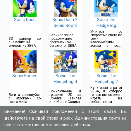
Sonic Dash
Sonic Dash 2:
Sonic the
Sonic Boom
Hedgehog
Classic
Мчитесь со
Великолепное
скоростью света по
3D раннер со
продолжение
семи
знаменитым
бесконечной
классическим
ежиком из SEGA
бегалки от SEGA
зонам в роли
ежика Соника
Sonic Forces
Sonic The
Sonic The
Hedgehog 4
Hedgehog 2
Episode II
Classic
Культовая игра от
Приключение в
SEGA, в которую
Беги и соревнуйся
графике 2D за
теперь вы сможете
с игроками со
Соника, Тейлза
играть на
всего мира
или Метал Соника
собственном
устройстве
Внимание! Скачивая приложения с этого сайта, Вы
действуете на свой страх и риск. Администрация сайта не
несет ответственности за ваши действия.