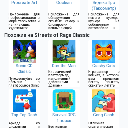
Procreate Art
Goclean
Яндекс.Про
(Таксометр)
Приложение для
Приложение для
Приложение для
профессионалов в
обнаружения
пешего курьера,
мире творчества и
скрытых камер и
курьера на
начинающих
блокировки
собственном
художников
всплывающей
автомобиле или
рекламы
водителя такси
Похожие на Streets of Rage Classic
Sonic CD
Dan the Man
Crashy Cats
Classic
Классический
Игра-раннер о
платформер,
кошках, в которой
Путешествуйте во
наполненный
вам предстоит
времени в
действиями и
бегать, прыгать,
платформере Sonic
драками
скакать и летать
Tap Tap Dash
Survival RPG
Gang Clash
1:поиск
Аркада со
Отличная
выживание
сложными и
Бесплатная
стратегическая