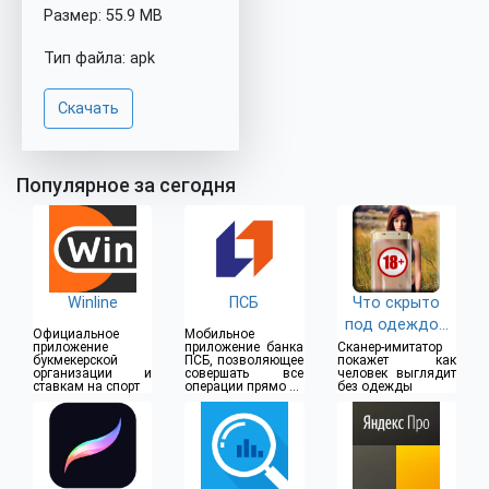
Размер: 55.9 MB
Тип файла: apk
Скачать
Популярное за сегодня
Winline
ПСБ
Что скрыто
под одеждой
Официальное
Мобильное
(18+)
приложение
приложение банка
Сканер-имитатор
букмекерской
ПСБ, позволяющее
покажет как
организации и
совершать все
человек выглядит
ставкам на спорт
операции прямо из
без одежды
дома