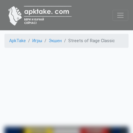
ApkTake
Игры
Экшен
Streets of Rage Classic