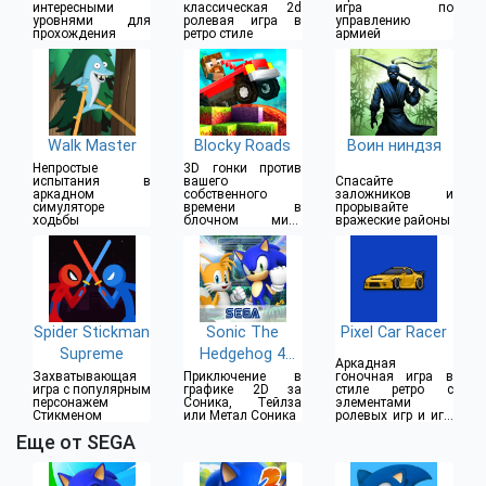
интересными
классическая 2d
игра по
уровнями для
ролевая игра в
управлению
прохождения
ретро стиле
армией
Walk Master
Blocky Roads
Воин ниндзя
Непростые
3D гонки против
испытания в
вашего
Спасайте
аркадном
собственного
заложников и
симуляторе
времени в
прорывайте
ходьбы
блочном мире
вражеские районы
майнинга
Spider Stickman
Sonic The
Pixel Car Racer
Supreme
Hedgehog 4
Аркадная
Episode II
Захватывающая
Приключение в
гоночная игра в
игра с популярным
графике 2D за
стиле ретро с
персонажем
Соника, Тейлза
элементами
Стикменом
или Метал Соника
ролевых игр и игр-
конструкторов
Еще от SEGA