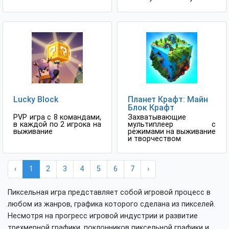
Lucky Block
Планет Крафт: Майн
Блок Крафт
PVP игра с 8 командами,
Захватывающие
в каждой по 2 игрока на
мультиплеер с
выживание
режимами на выживание
и творчеством
‹
1
2
3
4
5
6
7
›
Пиксельная игра представляет собой игровой процесс в
любом из жанров, графика которого сделана из пикселей.
Несмотря на прогресс игровой индустрии и развитие
трехмерной графики, поклонников пиксельной графики и