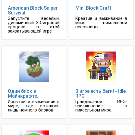
American Block Sniper
Mini Block Craft
Survival
Запустите веселый,
Креатив и выживание в
динамичный 3D-игровой
мире пиксельной
процесс в этой
песочницы
захватывающей игре
Один блок в
В игре есть баги! - Idle
Майнкрафте.
RPG
Выживание на одном
Испытайте выживание в
Грандиозное RPG-
блоке
мире, где осталось
приключение в
лишь немного блоков
пиксельном мире