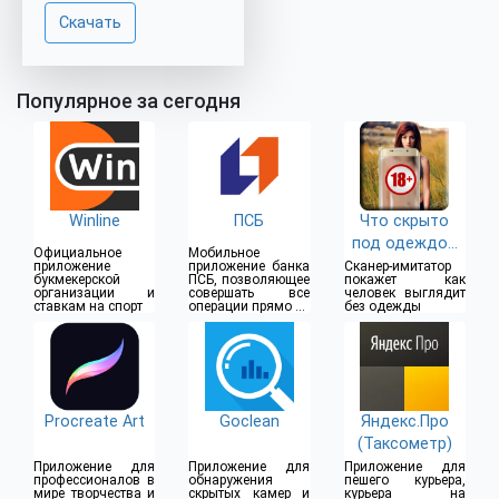
Скачать
Популярное за сегодня
Winline
ПСБ
Что скрыто
под одеждой
Официальное
Мобильное
(18+)
приложение
приложение банка
Сканер-имитатор
букмекерской
ПСБ, позволяющее
покажет как
организации и
совершать все
человек выглядит
ставкам на спорт
операции прямо из
без одежды
дома
Procreate Art
Goclean
Яндекс.Про
(Таксометр)
Приложение для
Приложение для
Приложение для
профессионалов в
обнаружения
пешего курьера,
мире творчества и
скрытых камер и
курьера на