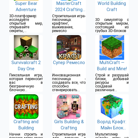
Super Bear
MasterCraft
World Building
Adventure
2024 Crafting
Craft
Game
3D-платформер:
Строительная игра-
исследуйте
песочница:
3D симулятор с
открытый мир,
крафтинг,
открытым миром,
открывайте
выживание,
состоящий из
секреты,
ремесло
грубых 3D-блоков
сражайтесь с
врагами
Survivalcraft 2
Супер Ремесло
MultiCraft —
Day One
Build and Mine!
Пиксельная игра,
Инновационная
Строй и разрушай
которая переносит
песочница -
блоки, добывай
вас в
создавать все, что
ресурсы и
безграничную
способно
создавай
блочную
сгенерировать
различные
вселенную
ваше воображение
инструменты,
блоки и оружие
Crafting and
Girls Building &
Ворлд Крафт:
Building
Crafting
Майн Блок
Крафт
Начни строить и
Строительная игра
Мультиплеер
покажи миру свою
для девочек с
онлайн игры на