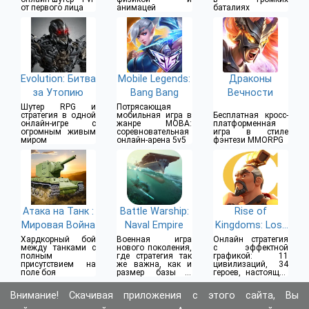
от первого лица
анимацей
баталиях
Evolution: Битва
Mobile Legends:
Драконы
за Утопию
Bang Bang
Вечности
Шутер RPG и
Потрясающая
стратегия в одной
мобильная игра в
Бесплатная кросс-
онлайн-игре с
жанре MOBA:
платформенная
огромным живым
соревновательная
игра в стиле
миром
онлайн-арена 5v5
фэнтези MMORPG
Атака на Танк :
Battle Warship:
Rise of
Мировая Война
Naval Empire
Kingdoms: Lost
Crusade
Хардкорный бой
Военная игра
Онлайн стратегия
между танками с
нового поколения,
с эффектной
полным
где стратегия так
графикой: 11
присутствием на
же важна, как и
цивилизаций, 34
поле боя
размер базы и
героев, настоящие
мощь войск
войны
Внимание! Скачивая приложения с этого сайта, Вы