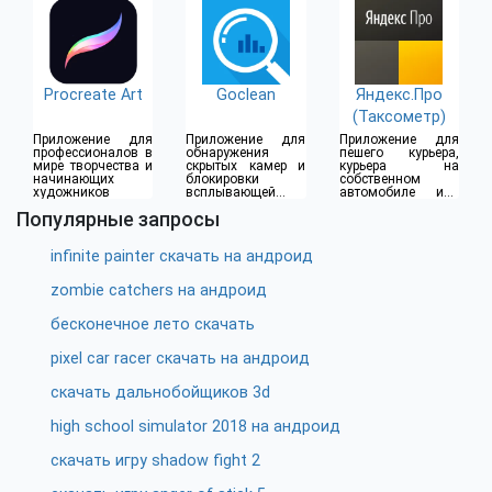
Procreate Art
Goclean
Яндекс.Про
(Таксометр)
Приложение для
Приложение для
Приложение для
профессионалов в
обнаружения
пешего курьера,
мире творчества и
скрытых камер и
курьера на
начинающих
блокировки
собственном
художников
всплывающей
автомобиле или
рекламы
водителя такси
Популярные запросы
infinite painter скачать на андроид
zombie catchers на андроид
бесконечное лето скачать
pixel car racer скачать на андроид
скачать дальнобойщиков 3d
high school simulator 2018 на андроид
скачать игру shadow fight 2