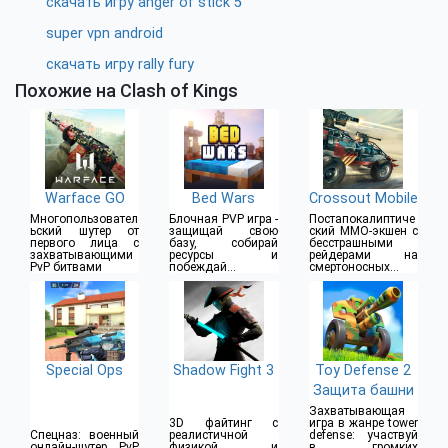
скачать игру anger of stick 5
super vpn android
скачать игру rally fury
Похожие на Clash of Kings
Warface GO
Bed Wars
Crossout Mobile
Многопользовател
Блочная PVP игра -
Постапокалиптиче
ьский шутер от
защищай свою
ский MMO-экшен с
первого лица с
базу, собирай
бесстрашными
захватывающими
ресурсы и
рейдерами на
PvP битвами
побеждай
смертоносных
противников
бронемобилях
Special Ops
Shadow Fight 3
Toy Defense 2
Защита башни
Захватывающая
3D файтинг с
игра в жанре tower
Спецназ: военный
реалистичной
defense: участвуй
онлайн-шутер PvP
физикой и
в громких