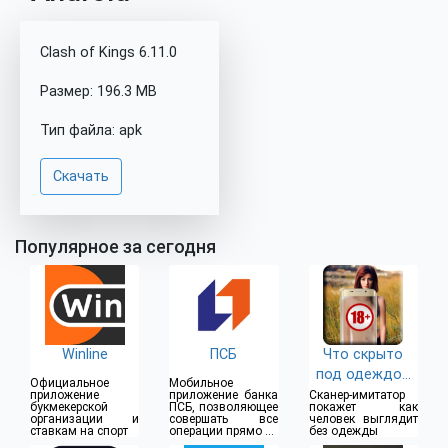
Clash of Kings 6.11.0
Размер: 196.3 MB
Тип файла: apk
Скачать
Популярное за сегодня
Winline
ПСБ
Что скрыто
под одеждой
Официальное
Мобильное
(18+)
приложение
приложение банка
Сканер-имитатор
букмекерской
ПСБ, позволяющее
покажет как
организации и
совершать все
человек выглядит
ставкам на спорт
операции прямо из
без одежды
дома