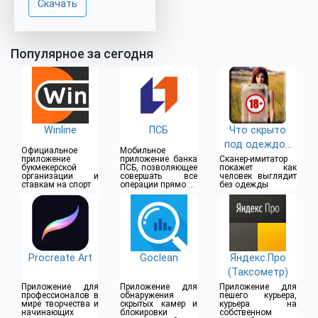
Скачать
Популярное за сегодня
Winline
ПСБ
Что скрыто
под одеждой
Официальное
Мобильное
(18+)
приложение
приложение банка
Сканер-имитатор
букмекерской
ПСБ, позволяющее
покажет как
организации и
совершать все
человек выглядит
ставкам на спорт
операции прямо из
без одежды
дома
Procreate Art
Goclean
Яндекс.Про
(Таксометр)
Приложение для
Приложение для
Приложение для
профессионалов в
обнаружения
пешего курьера,
мире творчества и
скрытых камер и
курьера на
начинающих
блокировки
собственном