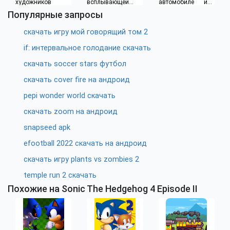
художников
всплывающей
автомобиле или
рекламы
водителя такси
Популярные запросы
скачать игру мой говорящий том 2
if: интервальное голодание скачать
скачать soccer stars футбол
скачать cover fire на андроид
pepi wonder world скачать
скачать zoom на андроид
snapseed apk
efootball 2022 скачать на андроид
скачать игру plants vs zombies 2
temple run 2 скачать
Похожие на Sonic The Hedgehog 4 Episode II