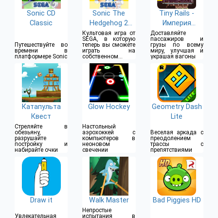
Sonic CD
Sonic The
Tiny Rails -
Classic
Hedgehog 2
Империя
Classic
поездов
Культовая игра от
Доставляйте
SEGA, в которую
пассажиров и
Путешествуйте во
теперь вы сможете
грузы по всему
времени в
играть на
миру, улучшая и
платформере Sonic
собственном
украшая вагоны
устройстве
Катапульта
Glow Hockey
Geometry Dash
Квест
Lite
Стреляйте в
Настольный
обезьяну,
аэрохоккей с
Веселая аркада с
разрушайте
компьютеров в
преодолением
постройку и
неоновом
трассы с
набирайте очки
свечении
препятствиями
Draw it
Walk Master
Bad Piggies HD
Непростые
Увлекательная
испытания в