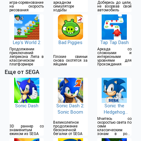
игра-соревнование
аркадном
Доберись до цели,
на скорость
симуляторе
не взорвав свой
рисования
ходьбы
автомобиль
Lep's World 2
Bad Piggies
Tap Tap Dash
Продолжении
Аркада со
приключений
сложными и
лепрекона Лепа в
Плохие свиньи
интересными
классическом
снова охотятся за
уровнями для
платформере
яйцами
прохождения
Еще от SEGA
Sonic Dash
Sonic Dash 2:
Sonic the
Sonic Boom
Hedgehog
Classic
Мчитесь со
Великолепное
скоростью света по
3D раннер со
продолжение
семи
знаменитым
бесконечной
классическим
ежиком из SEGA
бегалки от SEGA
зонам в роли
ежика Соника