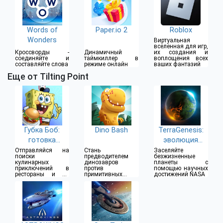
Words of
Paper.io 2
Roblox
Wonders
Виртуальная
вселенная для игр,
Кроссворды -
Динамичный
их создания и
соединяйте и
таймкиллер в
воплощения всех
составляйте слова
режиме онлайн
ваших фантазий
Еще от Tilting Point
Губка Боб:
Dino Bash
TerraGenesis:
готовка
эволюция
бургеров!
планет
Отправляйся на
Стань
Заселяйте
поиски
предводителем
безжизненные
кулинарных
динозавров
планеты с
приключений в
против
помощью научных
рестораны и на
примитивных
достижений NASA
кухни вместе с
голодающих хомо
Губкой Бобом
сапиенсов