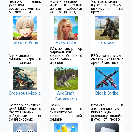
первого лица,
мультиплеерная
Увлекательный
участвуй
игра в стиле
шутер в режиме
соревновательных
аркады - доберись
выживания на
матчах и в
до конца водной
время
командных боях
горки
Tales of Wind
Avakin Life
Frostborn
3D-мир - симулятор
виртуальной
Мультиплеерная
жизни и общение с
RPG-игра в режиме
онлайн игра в
миллионами
онлайн - сразись с
жанре аниме
игроков
армией мертвых
Crossout Mobile
WildCraft:
Block Strike
Симулятор
Зверей
Постапокалиптиче
Начни
Играйте в
ский MMO-экшен с
приключения с
захватывающую
бесстрашными
симулятором
пиксельную
рейдерами на
жизни зверей
стрелялку онлайн-
смертоносных
онлайн
шутер от первого
бронемобилях
лица