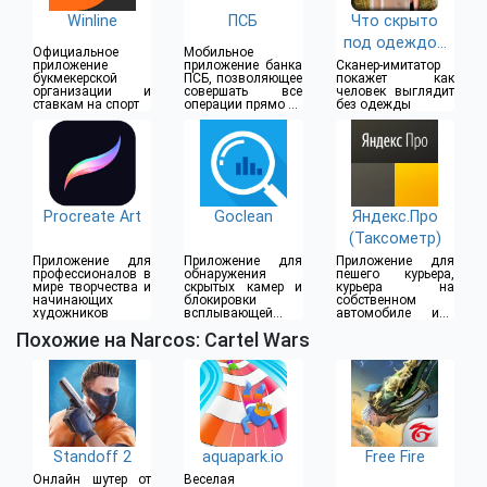
Winline
ПСБ
Что скрыто
под одеждой
Официальное
Мобильное
(18+)
приложение
приложение банка
Сканер-имитатор
букмекерской
ПСБ, позволяющее
покажет как
организации и
совершать все
человек выглядит
ставкам на спорт
операции прямо из
без одежды
дома
Procreate Art
Goclean
Яндекс.Про
(Таксометр)
Приложение для
Приложение для
Приложение для
профессионалов в
обнаружения
пешего курьера,
мире творчества и
скрытых камер и
курьера на
начинающих
блокировки
собственном
художников
всплывающей
автомобиле или
рекламы
водителя такси
Похожие на Narcos: Cartel Wars
Standoff 2
aquapark.io
Free Fire
Онлайн шутер от
Веселая