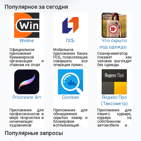
Популярное за сегодня
Winline
ПСБ
Что скрыто
под одеждой
Официальное
Мобильное
(18+)
приложение
приложение банка
Сканер-имитатор
букмекерской
ПСБ, позволяющее
покажет как
организации и
совершать все
человек выглядит
ставкам на спорт
операции прямо из
без одежды
дома
Procreate Art
Goclean
Яндекс.Про
(Таксометр)
Приложение для
Приложение для
Приложение для
профессионалов в
обнаружения
пешего курьера,
мире творчества и
скрытых камер и
курьера на
начинающих
блокировки
собственном
художников
всплывающей
автомобиле или
рекламы
водителя такси
Популярные запросы