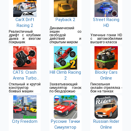
CarX Drift
Payback 2
Street Racing
Racing 2
HD
Динамический
Реалистичный
экшен со
дрифт с клубами
свободой
Уличные гонки HD
дыма и визгом
действий и
с автомобилями
покрышек
открытым миром
высшего класса
CATS: Crash
Hill Climb Racing
Blocky Cars
Arena Turbo
2
Online
Stars
Стильный и крутой
Захватывающий
Пиксельная
конструктор
симулятор гонок
онлайн стрелялка -
боевых машин
по бездорожью
бои на танках
City Freedom
Русские Тачки
Russian Rider
Симулятор
Online