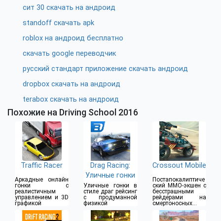
сит 30 скачать на андроид
standoff скачать apk
roblox на андроид бесплатно
скачать google переводчик
русский стандарт приложение скачать андроид
dropbox скачать на андроид
terabox скачать на андроид
Похожие на Driving School 2016
Traffic Racer
Drag Racing:
Crossout Mobile
Уличные гонки
Аркадные онлайн
Постапокалиптиче
гонки с
Уличные гонки в
ский MMO-экшен с
реалистичным
стиле драг рейсинг
бесстрашными
управлением и 3D
с продуманной
рейдерами на
графикой
физикой
смертоносных
бронемобилях