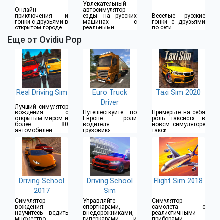
Увлекательный
Онлайн
автосимулятор
приключения и
езды на русских
Веселые русские
гонки с друзьями в
машинах с
гонки с друзьями
открытом городе
реальными
по сети
эффектами
Еще от Ovidiu Pop
Real Driving Sim
Euro Truck
Taxi Sim 2020
Driver
Лучший симулятор
вождения с
Путешествуйте по
Примерьте на себя
открытым миром и
Европе роли
роль таксиста в
более 80
водителя
новом симуляторе
автомобилей
грузовика
такси
Driving School
Driving School
Flight Sim 2018
2017
Sim
Симулятор
Управляйте
Симулятор
вождения:
спорткарами,
самолета с
научитесь водить
внедорожниками,
реалистичными
множество
гиперкарами и
приборами