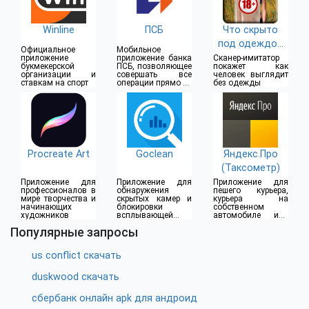
Winline
ПСБ
Что скрыто
под одеждой
Официальное
Мобильное
(18+)
приложение
приложение банка
Сканер-имитатор
букмекерской
ПСБ, позволяющее
покажет как
организации и
совершать все
человек выглядит
ставкам на спорт
операции прямо из
без одежды
дома
Procreate Art
Goclean
Яндекс.Про
(Таксометр)
Приложение для
Приложение для
Приложение для
профессионалов в
обнаружения
пешего курьера,
мире творчества и
скрытых камер и
курьера на
начинающих
блокировки
собственном
художников
всплывающей
автомобиле или
рекламы
водителя такси
Популярные запросы
us conflict скачать
duskwood скачать
сбербанк онлайн apk для андроид