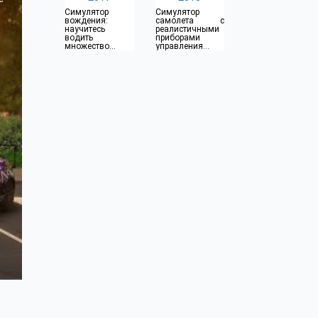
Симулятор
Симулятор
вождения:
самолета с
научитесь
реалистичными
водить
приборами
множество
управления и
различных
звуковыми
автомобилей
эффектами