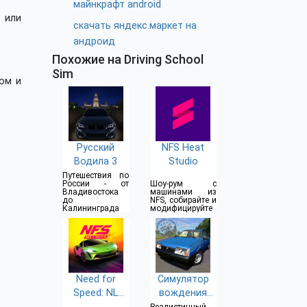
майнкрафт android
 или
скачать яндекс.маркет на
андроид
Похожие на Driving School
Sim
ом и
Русский
NFS Heat
Водила 3
Studio
Путешествия по
России - от
Шоу-рум с
Владивостока
машинами из
до
NFS, собирайте и
Калининграда
модифицируйте
Need for
Симулятор
Speed: NL
вождения
Гонки
ВАЗ 2108 SE