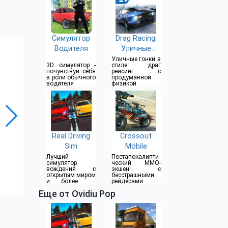
Симулятор
Drag Racing:
Водителя
Уличные
гонки
Уличные гонки в
3D симулятор -
стиле драг
почувствуй себя
рейсинг с
в роли обычного
продуманной
водителя
физикой
Real Driving
Crossout
Sim
Mobile
Лучший
Постапокалипти
симулятор
ческий MMO-
вождения с
экшен с
открытым миром
бесстрашными
и более 80
рейдерами на
автомобилей
смертоносных
Еще от Ovidiu Pop
бронемобилях