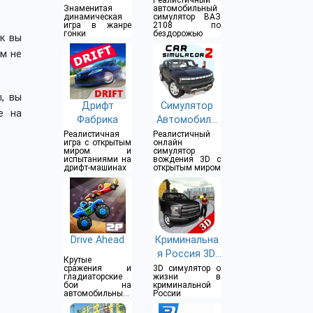
Реалистичный
Знаменитая
автомобильный
динамическая
симулятор ВАЗ
игра в жанре
2108 по
гонки
бездорожью
к вы
ем не
, вы
Дрифт
Симулятор
е на
Фабрика
Автомобиля
2
Реалистичная
Реалистичный
игра с открытым
онлайн
миром и
симулятор
испытаниями на
вождения 3D с
дрифт-машинах
открытым миром
Drive Ahead
Криминальна
я Россия 3D.
Крутые
Борис
сражения и
3D симулятор о
гладиаторские
жизни в
бои на
криминальной
автомобильные
России
на арене