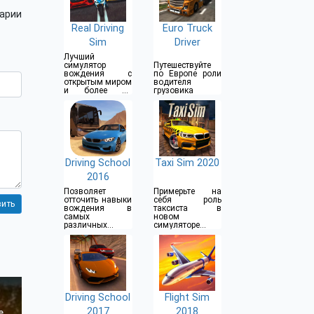
арии
Real Driving
Euro Truck
Sim
Driver
Лучший
симулятор
Путешествуйте
вождения с
по Европе роли
открытым миром
водителя
и более 80
грузовика
автомобилей
Driving School
Taxi Sim 2020
2016
Позволяет
Примерьте на
отточить навыки
себя роль
вождения в
таксиста в
самых
новом
различных
симуляторе
условиях
такси
Driving School
Flight Sim
2017
2018