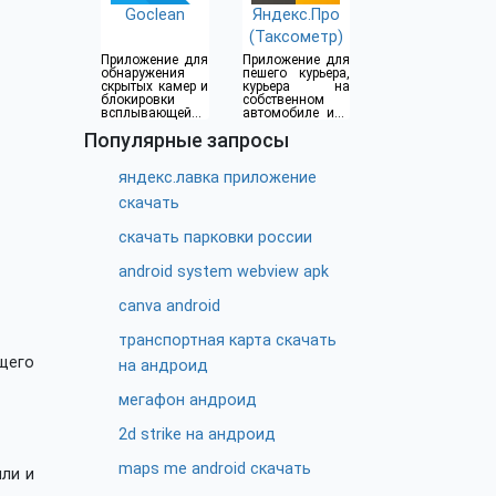
Goclean
Яндекс.Про
(Таксометр)
Приложение для
Приложение для
обнаружения
пешего курьера,
скрытых камер и
курьера на
блокировки
собственном
всплывающей
автомобиле или
рекламы
водителя такси
Популярные запросы
яндекс.лавка приложение
скачать
скачать парковки россии
android system webview apk
canva android
транспортная карта скачать
щего
на андроид
мегафон андроид
2d strike на андроид
maps me android скачать
ли и