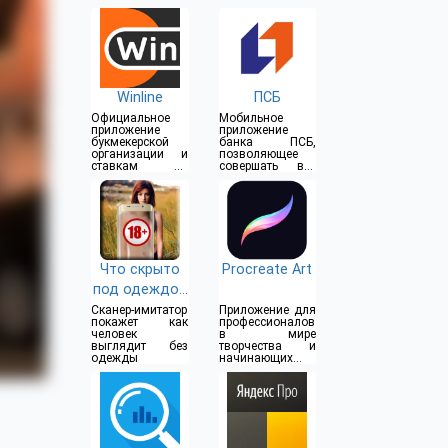
Winline
ПСБ
Официальное
Мобильное
приложение
приложение
букмекерской
банка ПСБ,
организации и
позволяющее
ставкам на
совершать все
спорт
операции прямо
из дома
Что скрыто
Procreate Art
под одеждой
(18+)
Сканер-имитатор
Приложение для
покажет как
профессионалов
человек
в мире
выглядит без
творчества и
одежды
начинающих
художников