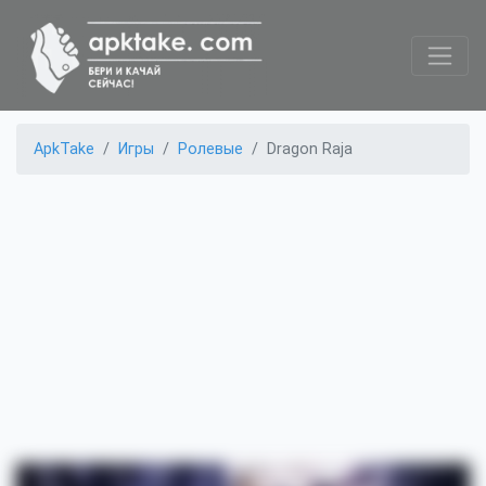
ApkTake
Игры
Ролевые
Dragon Raja