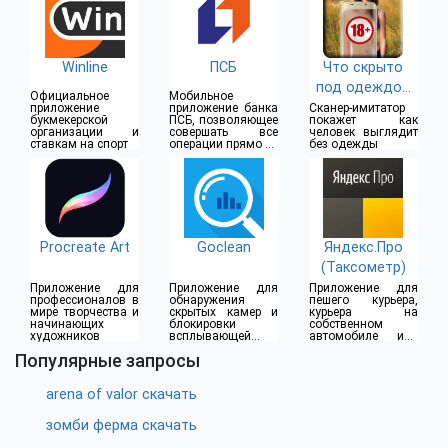
Winline
ПСБ
Что скрыто
под одеждой
Официальное
Мобильное
(18+)
приложение
приложение банка
Сканер-имитатор
букмекерской
ПСБ, позволяющее
покажет как
организации и
совершать все
человек выглядит
ставкам на спорт
операции прямо из
без одежды
дома
Procreate Art
Goclean
Яндекс.Про
(Таксометр)
Приложение для
Приложение для
Приложение для
профессионалов в
обнаружения
пешего курьера,
мире творчества и
скрытых камер и
курьера на
начинающих
блокировки
собственном
художников
всплывающей
автомобиле или
рекламы
водителя такси
Популярные запросы
arena of valor скачать
зомби ферма скачать