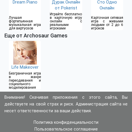
Dream Piano
Дурак Онлайн
Сто Одно
от Pokerist
Онлайн
Играйте бесплатно
Лучшая
в карточную игру
Карточная сетевая
фортепьянная
онлайн с
игра с живыми
музыкальная игра
реальными
людьми от 2 до 6
для виртуозов
игроками
игроков
Еще от Archosaur Games
Life Makeover
Безграничная игра
в жанре
переодевания и
социального
моделирования
Внимание! Скачивая приложения с этого сайта, Вы
действуете на свой страх и риск. Администрация сайта не
несет ответственности за ваши действия.
Политика конфиденциальности
Пользовательское соглашение