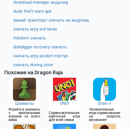
download manager андроид
dude theft wars apk
умный транспорт скачать на андроид
скачать игру evil lands
fishdom скачать
diskdigger recovery скачать
скачать игру pocket mortys
скачать driving zone
Похожие на Dragon Raja
Шахматы
UNO!
Draw it
Играйте в шахматы
Увлекательная
с миллионами
Соревновательная
игра-соревнование
игроков со всего
карточная игра
на скорость
мира
для всей семьи
рисования