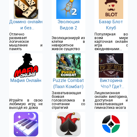
Домино онлайн
Эволюция
Базар Блот
и без
Видов 2
Клуб
интернета
Отлично
Популярная во
развивает
Эволюционируй из
всем мире
логическое
клетки в
карточная онлайн
мышление и
невероятное
игра с
память
живое существо
ежедневными
турнирами
Мафия Онлайн
Puzzle Combat
Викторина
(Пазл Комбат)
Что? Где?
Когда?
Захватывающая
Лицензионная
боевая
онлайн викторина,
Играйте в свою
головоломка в
доступная и
любимую игру, не
сочетании со
захватывающая
выходя из дома
стратегий
гимнастика мозга