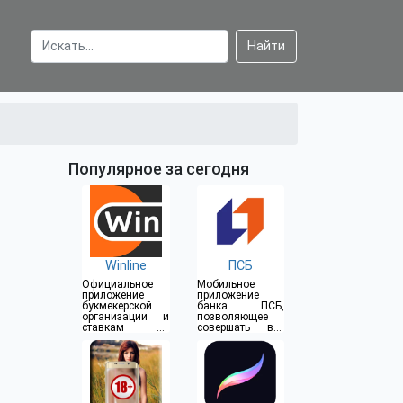
Найти
Популярное за сегодня
Winline
ПСБ
Официальное
Мобильное
приложение
приложение
букмекерской
банка ПСБ,
организации и
позволяющее
ставкам на
совершать все
спорт
операции прямо
из дома