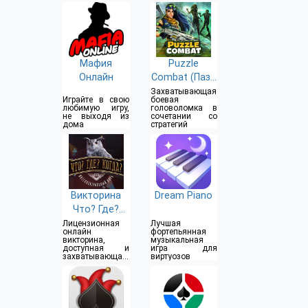
турнирами
Мафия
Puzzle
Онлайн
Combat (Пазл
Комбат)
Захватывающая
Играйте в свою
боевая
любимую игру,
головоломка в
не выходя из
сочетании со
дома
стратегий
Викторина
Dream Piano
Что? Где?
Когда?
Лицензионная
Лучшая
онлайн
фортепьянная
викторина,
музыкальная
доступная и
игра для
захватывающая
виртуозов
гимнастика
мозга