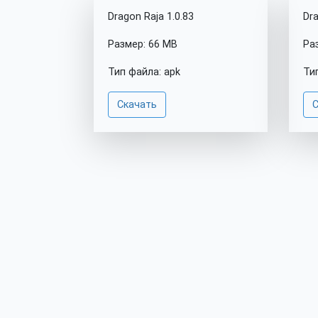
Dragon Raja 1.0.83
Dra
Размер: 66 MB
Ра
Тип файла: apk
Ти
Скачать
С