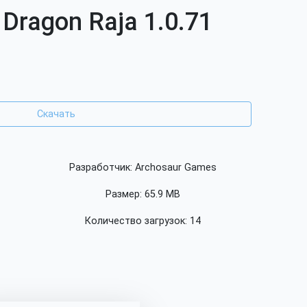
Dragon Raja 1.0.71
Скачать
Разработчик: Archosaur Games
Размер: 65.9 MB
Количество загрузок: 14