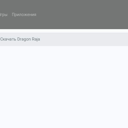
Игры
Приложения
Скачать Dragon Raja