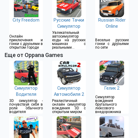
City Freedom
Русские Тачки
Russian Rider
Симулятор
Online
Увлекательный
Онлайн
автосимулятор
приключения и
езды на русских
Веселые русские
гонки с друзьями в
машинах с
гонки с друзьями
открытом городе
реальными
по сети
эффектами
Еще от Oppana Games
Симулятор
Симулятор
Гелик 2
Водителя
Автомобиля 2
Симулятор
3D симулятор -
Реалистичный
вождения
почувствуй себя в
онлайн симулятор
брутального
роли обычного
вождения 3D с
люксового
водителя
открытым миром
внедорожника