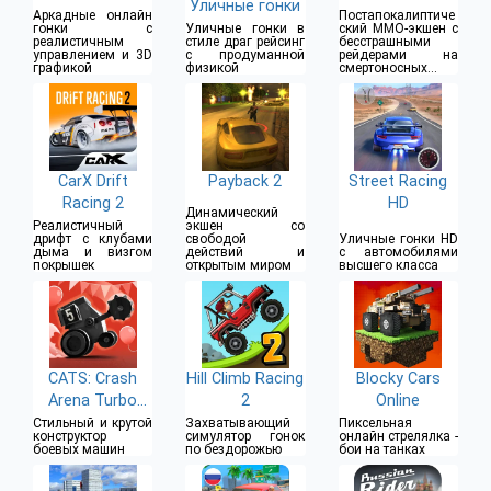
Уличные гонки
Аркадные онлайн
Постапокалиптиче
гонки с
Уличные гонки в
ский MMO-экшен с
реалистичным
стиле драг рейсинг
бесстрашными
управлением и 3D
с продуманной
рейдерами на
графикой
физикой
смертоносных
бронемобилях
CarX Drift
Payback 2
Street Racing
Racing 2
HD
Динамический
Реалистичный
экшен со
дрифт с клубами
свободой
Уличные гонки HD
дыма и визгом
действий и
с автомобилями
покрышек
открытым миром
высшего класса
CATS: Crash
Hill Climb Racing
Blocky Cars
Arena Turbo
2
Online
Stars
Стильный и крутой
Захватывающий
Пиксельная
конструктор
симулятор гонок
онлайн стрелялка -
боевых машин
по бездорожью
бои на танках