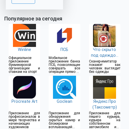
Популярное за сегодня
Winline
ПСБ
Что скрыто
под одеждой
Официальное
Мобильное
(18+)
приложение
приложение банка
Сканер-имитатор
букмекерской
ПСБ, позволяющее
покажет как
организации и
совершать все
человек выглядит
ставкам на спорт
операции прямо из
без одежды
дома
Procreate Art
Goclean
Яндекс.Про
(Таксометр)
Приложение для
Приложение для
Приложение для
профессионалов в
обнаружения
пешего курьера,
мире творчества и
скрытых камер и
курьера на
начинающих
блокировки
собственном
художников
всплывающей
автомобиле или