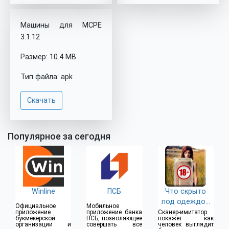
Машины для MCPE
3.1.12
Размер: 10.4 MB
Тип файла: apk
Скачать
Популярное за сегодня
Winline
ПСБ
Что скрыто
под одеждой
Официальное
Мобильное
(18+)
приложение
приложение банка
Сканер-имитатор
букмекерской
ПСБ, позволяющее
покажет как
организации и
совершать все
человек выглядит