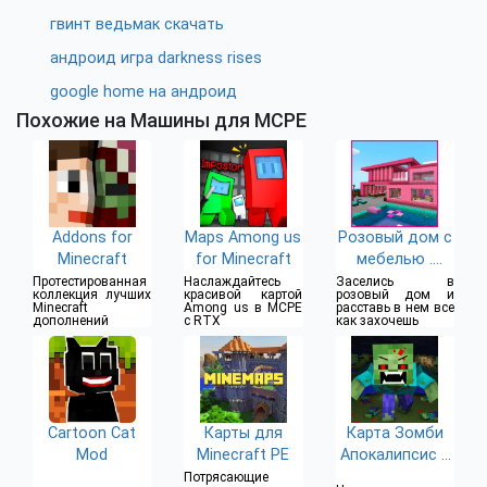
гвинт ведьмак скачать
андроид игра darkness rises
google home на андроид
Похожие на Машины для MCPE
Addons for
Maps Among us
Розовый дом с
Minecraft
for Minecraft
мебелью .
Майнкрафт
Протестированная
Наслаждайтесь
Заселись в
коллекция лучших
красивой картой
розовый дом и
карты и моды.
Minecraft
Among us в MCPE
расставь в нем все
дополнений
с RTX
как захочешь
Cartoon Cat
Карты для
Карта Зомби
Mod
Minecraft PE
Апокалипсис в
Майнкрафте
Потрясающие