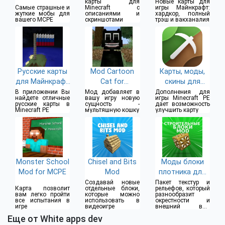
карты для
Новые карты для
Самые страшные и
Minecraft с
игры Майнкрафт:
жуткие мобы для
описаниями и
хардкор, полный
вашего MCPE
скриншотами
трэш и вакханалия
Русские карты
Mod Cartoon
Карты, моды,
для Майнкрафт
Cat for
скины для
PE
Minecraft
Minecraft PE
В приложении Вы
Мод добавляет в
Дополнения для
найдете отличные
вашу игру новую
игры Minecraft PE
русские карты в
сущность -
дает возможность
Minecraft PE
мультяшную кошку
улучшить карту
Monster School
Chisel and Bits
Моды блоки
Mod for MCPE
Mod
плотника для
Майнкрафт ПЕ
Создавай новые
Пакет текстур и
Карта позволит
отдельные блоки,
рельефов, который
вам легко пройти
которые можно
разнообразит
все испытания в
использовать в
окрестности и
игре
видеоигре
внешний вид
построек
Еще от White apps dev