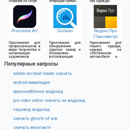
ставкам на спорт
операции прямо из
без одежды
дома
Procreate Art
Goclean
Яндекс.Про
(Таксометр)
Приложение для
Приложение для
Приложение для
профессионалов в
обнаружения
пешего курьера,
мире творчества и
скрытых камер и
курьера на
начинающих
блокировки
собственном
художников
всплывающей
автомобиле или
рекламы
водителя такси
Популярные запросы
adobe acrobat reader скачать
android википедия
красное&белое андроид
pro video editor скачать на андроид
садовод андроид
скачать ghosts of war
скачать вконтакте