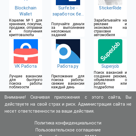
Blockchain
Surfe.be -
StickerRide
Wallet
заработок без
вложений
Кошелек №1 для
Зарабатывайте на
хранения, покупки,
Получайте деньги
рекламе и
продажи, отправки
за выполнение
экономьте на
и получения
несложных
страховке
криптовалюты
заданий
автомобиля
VK Работа
Работа.ру
Superjob
Поиск вакансий и
Лучшие вакансии
Приложение для
создание резюме,
для быстрого
поиска работы:
объявления о
поиска работы
свежие вакансии
работе или
поблизости
каждый день
подработке
Внимание! Скачивая приложения с этого сайта, Вы
действуете на свой страх и риск. Администрация сайта не
несет ответственности за ваши действия.
Политика конфиденциальности
Пользовательское соглашение