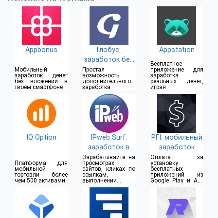
Appbonus
Глобус:
Appstation
заработок без
Бесплатное
вложений
Мобильный
Простая
приложение для
заработок денег
возможность
заработка
без вложений в
дополнительного
реальных денег,
твоем смартфоне
заработка
играя
IQ Option
IPweb Surf:
PFI: мобильный
заработок в
заработок
интернет
Зарабатывайте на
Оплата за
Платформа для
просмотрах
установку
мобильной
сайтов, кликах по
бесплатных
торговли более
ссылкам,
приложений из
чем 500 активами
выполнении
Google Play и App
заданий
Store