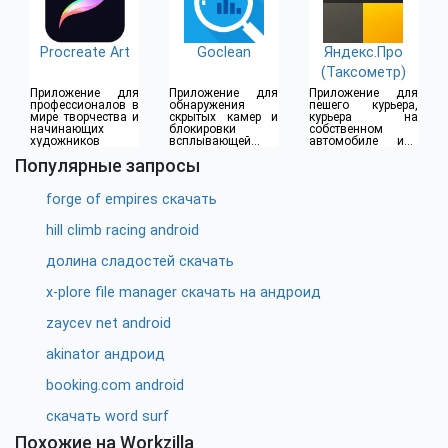
Procreate Art
Goclean
Яндекс.Про
(Таксометр)
Приложение для
Приложение для
Приложение для
профессионалов в
обнаружения
пешего курьера,
мире творчества и
скрытых камер и
курьера на
начинающих
блокировки
собственном
художников
всплывающей
автомобиле или
рекламы
водителя такси
Популярные запросы
forge of empires скачать
hill climb racing android
долина сладостей скачать
x-plore file manager скачать на андроид
zaycev net android
akinator андроид
booking.com android
скачать word surf
Похожие на Workzilla