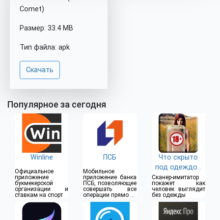
Comet)
Размер: 33.4 MB
Тип файла: apk
Скачать
Популярное за сегодня
Winline
ПСБ
Что скрыто
под одеждой
Официальное
Мобильное
(18+)
приложение
приложение банка
Сканер-имитатор
букмекерской
ПСБ, позволяющее
покажет как
организации и
совершать все
человек выглядит
ставкам на спорт
операции прямо из
без одежды
дома