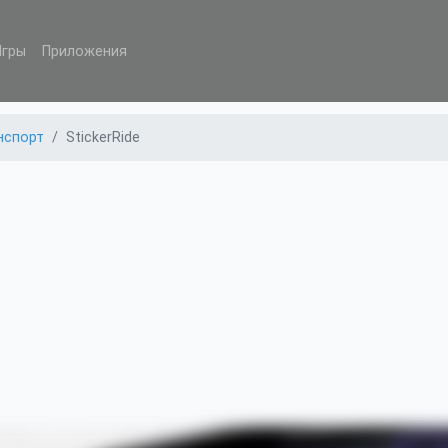
Игры
Приложения
нспорт
StickerRide