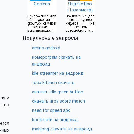
Goclean
Яндекс.Про
(Таксометр)
Приложение для
Приложение для
обнаружения
пешего курьера,
скрытых камер и
курьера на
блокировки
собственном
всплывающей
автомобиле или
рекламы
водителя такси
Популярные запросы
amino android
номерограм скачать на
андроид
idle streamer на андроид
toca kitchen скачать
скачать idle green button
иля и
скачать игру score match
ство
need for speed apk
bookmate на андроид
ается
mahjong скачать на андроид
чных