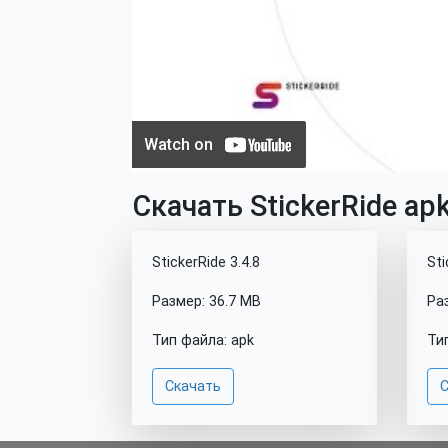
Скачать StickerRide apk
StickerRide 3.4.8
Sti
Размер: 36.7 MB
Ра
Тип файла: apk
Ти
Скачать
С