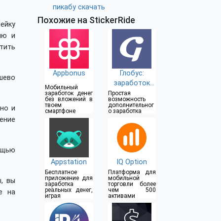
пикабу скачать
Похожие на StickerRide
ейку
ию и
тить
Appbonus
Глобус:
шево
заработок
Мобильный
без вложений
заработок денег
Простая
без вложений в
возможность
твоем
дополнительног
но и
смартфоне
о заработка
ение
ощью
Appstation
IQ Option
Бесплатное
Платформа для
приложение для
мобильной
, вы
заработка
торговли более
реальных денег,
чем 500
е на
играя
активами