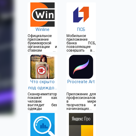
Winline
ПСБ
Официальное
Мобильное
приложение
приложение
букмекерской
банка ПСБ,
организации и
позволяющее
ставкам на
совершать все
спорт
операции прямо
из дома
Что скрыто
Procreate Art
под одеждой
(18+)
Сканер-имитатор
Приложение для
покажет как
профессионалов
человек
в мире
выглядит без
творчества и
одежды
начинающих
художников