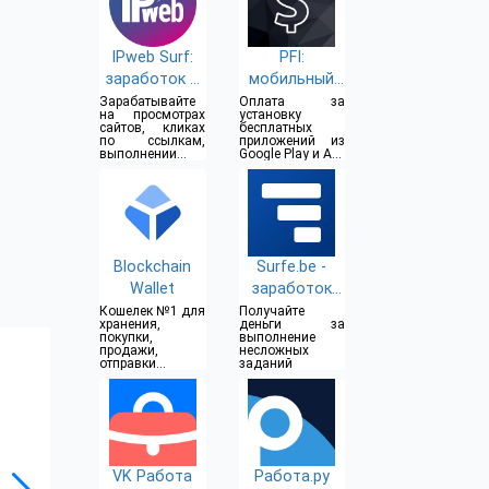
IPweb Surf:
PFI:
заработок в
мобильный
интернет
заработок
Зарабатывайте
Оплата за
на просмотрах
установку
сайтов, кликах
бесплатных
по ссылкам,
приложений из
выполнении
Google Play и App
заданий
Store
Blockchain
Surfe.be -
Wallet
заработок
без вложений
Кошелек №1 для
Получайте
хранения,
деньги за
покупки,
выполнение
продажи,
несложных
отправки и
заданий
получения
криптовалюты
VK Работа
Работа.ру