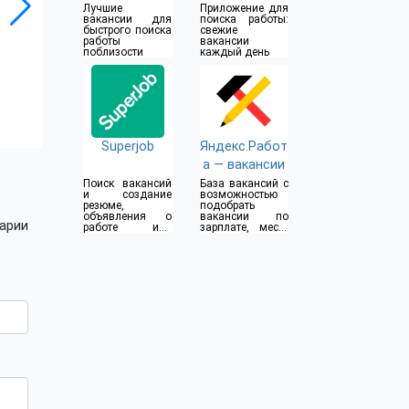
Лучшие
Приложение для
вакансии для
поиска работы:
быстрого поиска
свежие
работы
вакансии
поблизости
каждый день
Superjob
Яндекс.Работ
а — вакансии
Поиск вакансий
База вакансий с
и создание
возможностью
резюме,
подобрать
объявления о
вакансии по
арии
работе или
зарплате, месту
подработке
и графику
работы