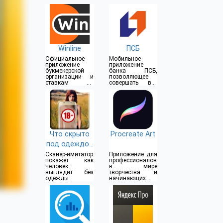
Winline
ПСБ
Официальное
Мобильное
приложение
приложение
букмекерской
банка ПСБ,
организации и
позволяющее
ставкам на
совершать все
спорт
операции прямо
из дома
Что скрыто
Procreate Art
под одеждой
(18+)
Сканер-имитатор
Приложение для
покажет как
профессионалов
человек
в мире
выглядит без
творчества и
одежды
начинающих
художников