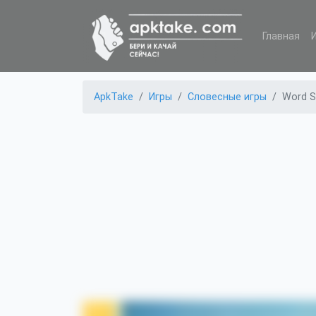
Главная
ApkTake
Игры
Словесные игры
Word S