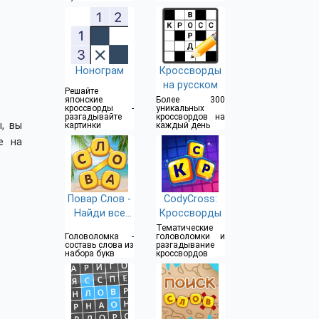
Нонограм
Кроссворды
на русском
Решайте
японские
Более 300
кроссворды -
уникальных
разгадывайте
кроссвордов на
, вы
картинки
каждый день
е на
Повар Слов -
CodyCross:
Найди все
Кроссворды
слова
Тематические
Головоломка -
головоломки и
составь слова из
разгадывание
набора букв
кроссвордов