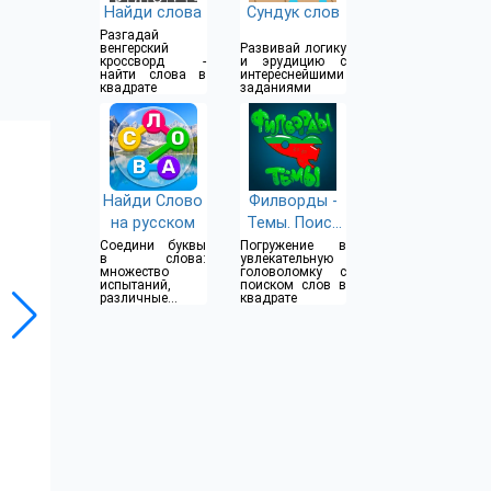
Найди слова
Сундук слов
Разгадай
венгерский
Развивай логику
кроссворд -
и эрудицию с
найти слова в
интереснейшими
квадрате
заданиями
Найди Слово
Филворды -
на русском
Темы. Поиск
слов.
Соедини буквы
Погружение в
в слова:
увлекательную
множество
головоломку с
испытаний,
поиском слов в
различные
квадрате
уровни
сложности