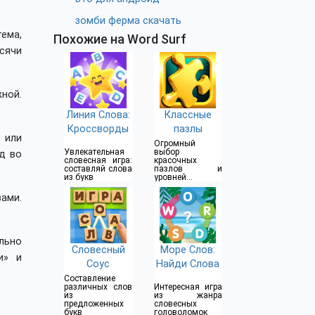
зомби ферма скачать
ема,
Похожие на Word Surf
сячи
ной.
Линия Слова:
Классные
Кроссворды
пазлы
 или
Огромный
Увлекательная
выбор
од во
словесная игра:
красочных
составляй слова
пазлов и
из букв
уровней
сложности
ами.
льно
Словесный
Море Слов:
и» и
Соус
Найди Слова
Составление
различных слов
Интересная игра
из
из жанра
предложенных
словесных
букв
головоломок