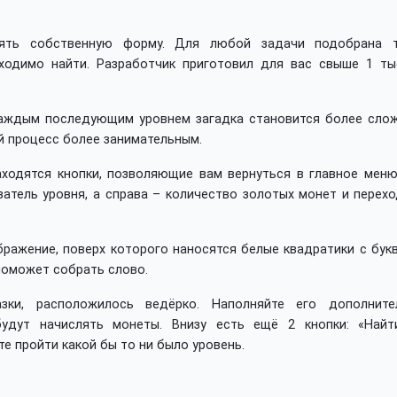
ять собственную форму. Для любой задачи подобрана т
ходимо найти. Разработчик приготовил для вас свыше 1 ты
 каждым последующим уровнем загадка становится более слож
й процесс более занимательным.
аходятся кнопки, позволяющие вам вернуться в главное меню
затель уровня, а справа – количество золотых монет и перех
ражение, поверх которого наносятся белые квадратики с букв
поможет собрать слово.
зки, расположилось ведёрко. Наполняйте его дополните
удут начислять монеты. Внизу есть ещё 2 кнопки: «Найт
те пройти какой бы то ни было уровень.