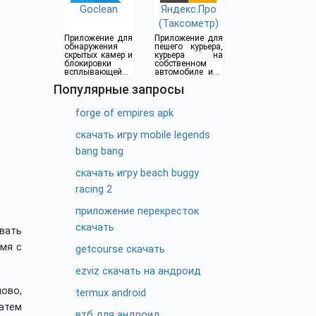
Goclean
Яндекс.Про
(Таксометр)
Приложение для
Приложение для
обнаружения
пешего курьера,
скрытых камер и
курьера на
блокировки
собственном
всплывающей
автомобиле или
рекламы
водителя такси
Популярные запросы
forge of empires apk
скачать игру mobile legends
bang bang
скачать игру beach buggy
racing 2
приложение перекресток
скачать
овать
емя с
getcourse скачать
ezviz скачать на андроид
ово,
termux android
Затем
втб для андроид