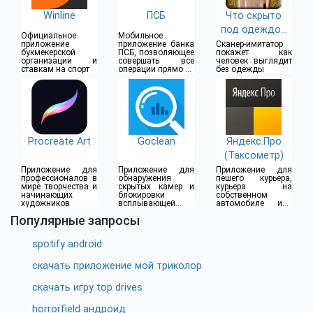
Winline
ПСБ
Что скрыто
под одеждой
Официальное
Мобильное
(18+)
приложение
приложение банка
Сканер-имитатор
букмекерской
ПСБ, позволяющее
покажет как
организации и
совершать все
человек выглядит
ставкам на спорт
операции прямо из
без одежды
дома
Procreate Art
Goclean
Яндекс.Про
(Таксометр)
Приложение для
Приложение для
Приложение для
профессионалов в
обнаружения
пешего курьера,
мире творчества и
скрытых камер и
курьера на
начинающих
блокировки
собственном
художников
всплывающей
автомобиле или
рекламы
водителя такси
Популярные запросы
spotify android
скачать приложение мой триколор
скачать игру top drives
horrorfield андроид