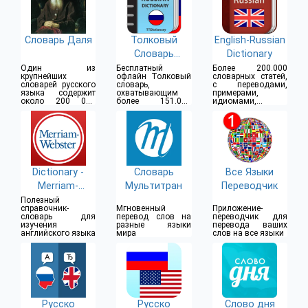
Словарь Даля
Толковый
English-Russian
Словарь
Dictionary
Русского Языка
Один из
Бесплатный
Более 200.000
крупнейших
офлайн Толковый
словарных статей,
словарей русского
словарь,
с переводами,
языка содержит
охватывающим
примерами,
около 200 000
более 151.000
идиомами,
слов
слов
транскрипцией,
озвучкой
Dictionary -
Словарь
Все Языки
Merriam-
Мультитран
Переводчик
Webster
Полезный
справочник-
Мгновенный
Приложение-
словарь для
перевод слов на
переводчик для
изучения
разные языки
перевода ваших
английского языка
мира
слов на все языки
Русско
Русско
Слово дня