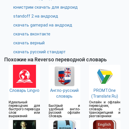
юнистрим скачать для андроид
standoff 2 на андроид
скачать gamepad на андроид
скачать вконтакте
скачать верный
скачать русский стандарт
Похожие на Reverso переводной словарь
Словарь Lingvo
Англо-русский
PROMT.One
словарь
(Translate.Ru)
Идеальный
Онлайн и офлайн
переводчик для
Быстрый и
переводчик,
быстрого перевода
удобный англо-
словарь с
слов или
русский офлайн
транскрипцией и
выражений
словарь
разговорники