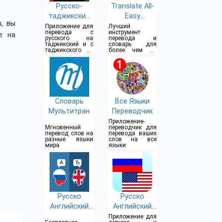
Русско-
Translate All-
таджикский
Easy
, вы
переводчик
Translator
Приложение для
Лучший
перевода с
инструмент
е на
русского на
перевода и
таджикский и с
словарь для
таджикского на
более чем 30
русский
языков
Словарь
Все Языки
Мультитран
Переводчик
Приложение-
Мгновенный
переводчик для
перевод слов на
перевода ваших
разные языки
слов на все
мира
языки
Русско
Русско
Английский
Английский
Переводчик
Переводчик
Приложение для