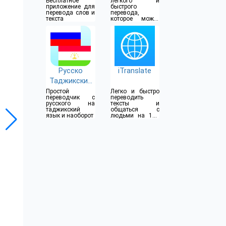
Бесплатное
легкого и
приложение для
быстрого
перевода слов и
перевода,
текста
которое может
быть
использовано
как словарь
Русско
iTranslate
Таджикский
Переводчик
Простой
Легко и быстро
переводчик с
переводить
русского на
тексты и
таджикский
общаться с
язык и наоборот
людьми на 100
языках