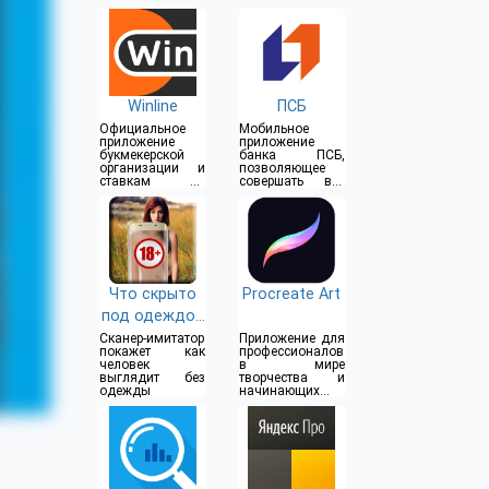
Winline
ПСБ
Официальное
Мобильное
приложение
приложение
букмекерской
банка ПСБ,
организации и
позволяющее
ставкам на
совершать все
спорт
операции прямо
из дома
Что скрыто
Procreate Art
под одеждой
(18+)
Сканер-имитатор
Приложение для
покажет как
профессионалов
человек
в мире
выглядит без
творчества и
одежды
начинающих
художников