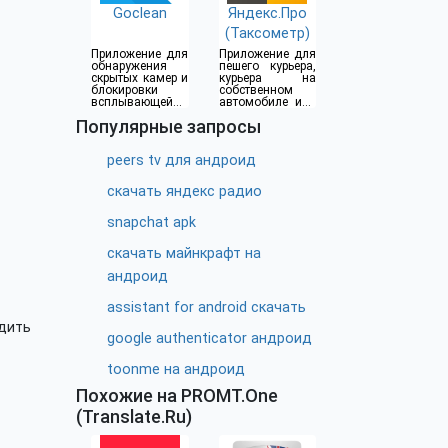
Goclean
Яндекс.Про
(Таксометр)
Приложение для
Приложение для
обнаружения
пешего курьера,
скрытых камер и
курьера на
блокировки
собственном
всплывающей
автомобиле или
рекламы
водителя такси
Популярные запросы
peers tv для андроид
скачать яндекс радио
snapchat apk
скачать майнкрафт на
андроид
assistant for android скачать
дить
google authenticator андроид
toonme на андроид
Похожие на PROMT.One
(Translate.Ru)