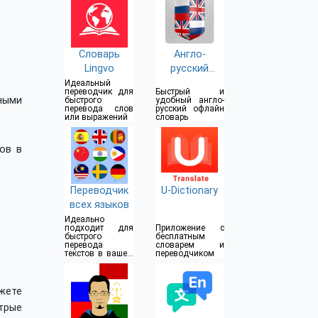
Словарь
Англо-
Lingvo
русский
словарь
Идеальный
переводчик для
Быстрый и
ными
быстрого
удобный англо-
перевода слов
русский офлайн
или выражений
словарь
ов в
Переводчик
U-Dictionary
всех языков
Идеально
подходит для
Приложение с
быстрого
бесплатным
перевода
словарем и
текстов в вашем
переводчиком
телефоне или
планшете
жете
трые