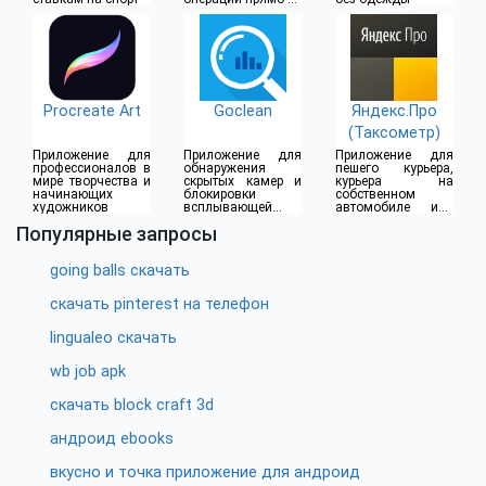
дома
Procreate Art
Goclean
Яндекс.Про
(Таксометр)
Приложение для
Приложение для
Приложение для
профессионалов в
обнаружения
пешего курьера,
мире творчества и
скрытых камер и
курьера на
начинающих
блокировки
собственном
художников
всплывающей
автомобиле или
рекламы
водителя такси
Популярные запросы
going balls скачать
скачать pinterest на телефон
lingualeo скачать
wb job apk
скачать block craft 3d
андроид ebooks
вкусно и точка приложение для андроид