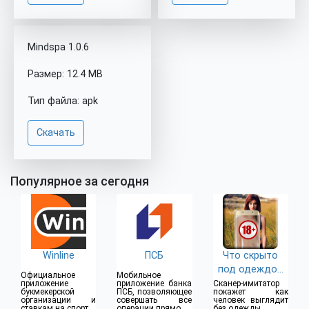
Mindspa 1.0.6
Размер: 12.4 MB
Тип файла: apk
Скачать
Популярное за сегодня
Winline
ПСБ
Что скрыто
под одеждой
Официальное
Мобильное
(18+)
приложение
приложение банка
Сканер-имитатор
букмекерской
ПСБ, позволяющее
покажет как
организации и
совершать все
человек выглядит
ставкам на спорт
операции прямо из
без одежды