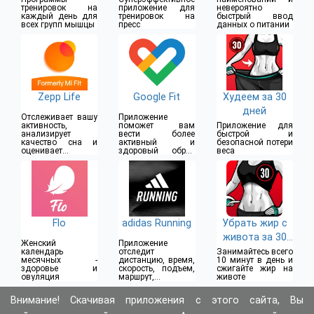
тренировок на
приложение для
невероятно
каждый день для
тренировок на
быстрый ввод
всех групп мышцы
пресс
данных о питании
Zepp Life
Google Fit
Худеем за 30
дней
Отслеживает вашу
Приложение
активность,
поможет вам
Приложение для
анализирует
вести более
быстрой и
качество сна и
активный и
безопасной потери
оценивает
здоровый образ
веса
прогресс ваших
жизни
тренировок
Flo
adidas Running
Убрать жир с
живота за 30
Женский
Приложение
дней
календарь
отследит
Занимайтесь всего
месячных -
дистанцию, время,
10 минут в день и
здоровье и
скорость, подъем,
сжигайте жир на
овуляция
маршрут,
животе
израсходованные
калории
Внимание! Скачивая приложения с этого сайта, Вы