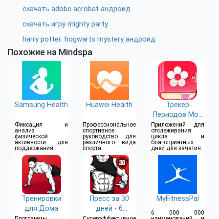
скачать adobe acrobat андроид
скачать игру mighty party
harry potter: hogwarts mystery андроид
Похожие на Mindspa
Samsung Health
Huawei Health
Трекер
Периодов Мой
Календарь
Фиксация и
Профессиональное
Приложений для
анализ
спортивное
отслеживания
физической
руководство для
цикла и
активности для
различного вида
благоприятных
поддержания
спорта
дней для зачатия
здоровья и
физической
формы
Тренировки
Пресс за 30
MyFitnessPal
для Дома
дней - 6
6 000 000
Кубиков
Программы
Суперэффективное
наименований и