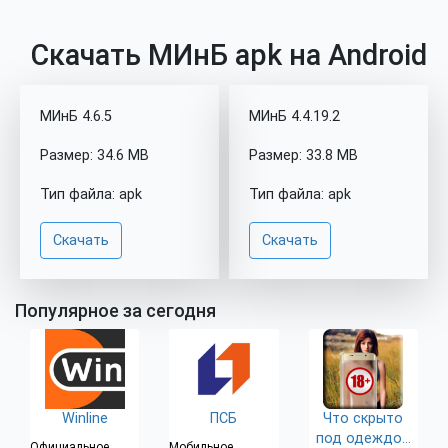
Скачать МИнБ apk на Android
МИнБ 4.6.5
МИнБ 4.4.19.2
Размер: 34.6 MB
Размер: 33.8 MB
Тип файла: apk
Тип файла: apk
Скачать
Скачать
Популярное за сегодня
Winline
ПСБ
Что скрыто
под одеждой
Официальное
Мобильное