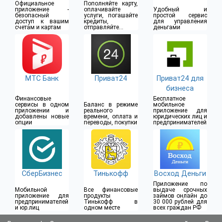
Официальное
Пополняйте карту,
приложение -
оплачивайте
Удобный и
безопасный
услуги, погашайте
простой сервис
доступ к вашим
кредиты,
для управления
счетам и картам
отправляйте
деньгами
денежные
переводы
МТС Банк
Приват24
Приват24 для
бизнеса
Финансовые
Бесплатное
сервисы в одном
Баланс в режиме
мобильное
приложении и
реального
приложение для
добавлены новые
времени, оплата и
юридических лиц и
опции
переводы, покупки
предпринимателей
СберБизнес
Тинькофф
Восход Деньги
Приложение по
Мобильной
Все финансовые
выдаче срочных
приложение для
продукты
займов онлайн до
предпринимателей
Тинькофф в
30 000 рублей для
и юр.лиц
одном месте
всех граждан РФ