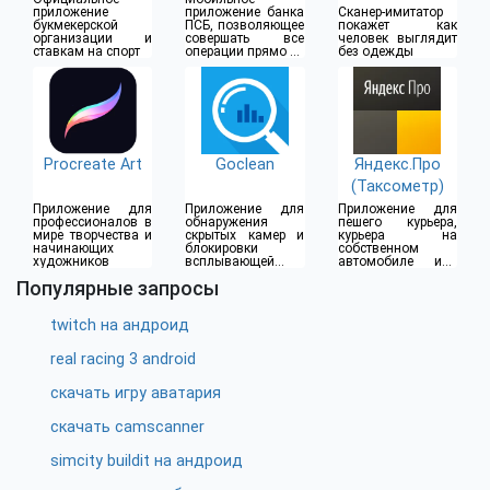
(18+)
приложение
приложение банка
Сканер-имитатор
букмекерской
ПСБ, позволяющее
покажет как
организации и
совершать все
человек выглядит
ставкам на спорт
операции прямо из
без одежды
дома
Procreate Art
Goclean
Яндекс.Про
(Таксометр)
Приложение для
Приложение для
Приложение для
профессионалов в
обнаружения
пешего курьера,
мире творчества и
скрытых камер и
курьера на
начинающих
блокировки
собственном
художников
всплывающей
автомобиле или
рекламы
водителя такси
Популярные запросы
twitch на андроид
real racing 3 android
скачать игру аватария
скачать camscanner
simcity buildit на андроид