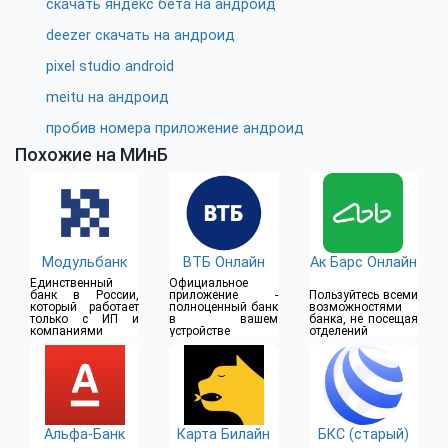
скачать яндекс бета на андроид
deezer скачать на андроид
pixel studio android
meitu на андроид
пробив номера приложение андроид
Похожие на МИнБ
Модульбанк
ВТБ Онлайн
Ак Барс Онлайн
Единственный
Официальное
банк в России,
приложение -
Пользуйтесь всеми
который работает
полноценный банк
возможностями
только с ИП и
в вашем
банка, не посещая
компаниями
устройстве
отделений
Альфа-Банк
Карта Билайн
БКС (старый)