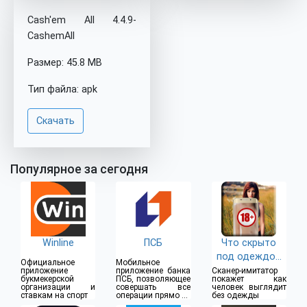
Cash'em All 4.4.9-
CashemAll
Размер: 45.8 MB
Тип файла: apk
Скачать
Популярное за сегодня
Winline
ПСБ
Что скрыто
под одеждой
Официальное
Мобильное
(18+)
приложение
приложение банка
Сканер-имитатор
букмекерской
ПСБ, позволяющее
покажет как
организации и
совершать все
человек выглядит
ставкам на спорт
операции прямо из
без одежды
дома