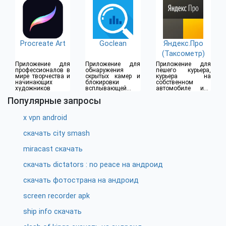
Procreate Art
Goclean
Яндекс.Про
(Таксометр)
Приложение для
Приложение для
Приложение для
профессионалов в
обнаружения
пешего курьера,
мире творчества и
скрытых камер и
курьера на
начинающих
блокировки
собственном
художников
всплывающей
автомобиле или
рекламы
водителя такси
Популярные запросы
x vpn android
скачать city smash
miracast скачать
скачать dictators : no peace на андроид
скачать фотострана на андроид
screen recorder apk
ship info скачать