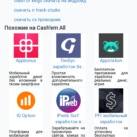
clash of kings скачать на андроид
скачать n track studio
скачать cx проводник
Похожие на Cash'em All
Appbonus
Глобус:
Appstation
заработок без
Бесплатное
вложений
Мобильный
Простая
приложение для
заработок денег
возможность
заработка
без вложений в
дополнительного
реальных денег,
твоем смартфоне
заработка
играя
IQ Option
IPweb Surf:
PFI: мобильный
заработок в
заработок
интернет
Зарабатывайте на
Оплата за
Платформа для
просмотрах
установку
мобильной
сайтов, кликах по
бесплатных