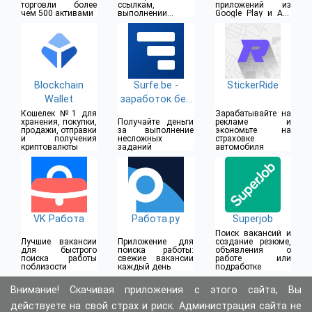
торговли более
ссылкам,
приложений из
чем 500 активами
выполнении
Google Play и App
заданий
Store
Blockchain
Surfe.be -
StickerRide
Wallet
заработок без
вложений
Кошелек №1 для
Зарабатывайте на
хранения, покупки,
Получайте деньги
рекламе и
продажи, отправки
за выполнение
экономьте на
и получения
несложных
страховке
криптовалюты
заданий
автомобиля
VK Работа
Работа.ру
Superjob
Поиск вакансий и
Лучшие вакансии
Приложение для
создание резюме,
для быстрого
поиска работы:
объявления о
поиска работы
свежие вакансии
работе или
поблизости
каждый день
подработке
Внимание! Скачивая приложения с этого сайта, Вы
действуете на свой страх и риск. Администрация сайта не