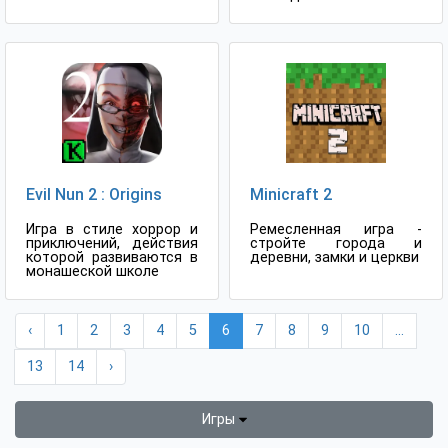
Evil Nun 2 : Origins
Minicraft 2
Игра в стиле хоррор и
Ремесленная игра -
приключений, действия
стройте города и
которой развиваются в
деревни, замки и церкви
монашеской школе
‹
1
2
3
4
5
6
7
8
9
10
...
13
14
›
Игры