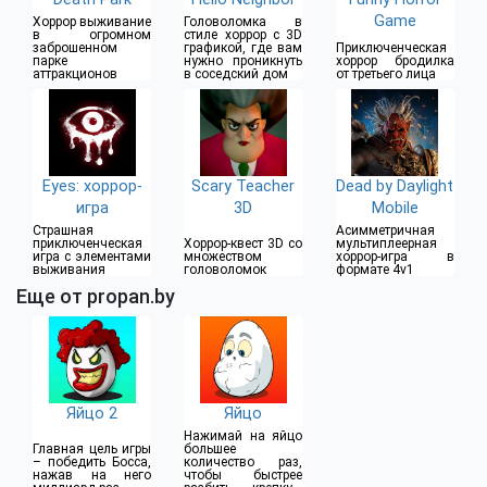
Game
Хоррор выживание
Головоломка в
в огромном
стиле хоррор с 3D
заброшенном
графикой, где вам
Приключенческая
парке
нужно проникнуть
хоррор бродилка
аттракционов
в соседский дом
от третьего лица
Eyes: хоррор-
Scary Teacher
Dead by Daylight
игра
3D
Mobile
Страшная
Асимметричная
приключенческая
Хоррор-квест 3D со
мультиплеерная
игра с элементами
множеством
хоррор-игра в
выживания
головоломок
формате 4v1
Еще от propan.by
Яйцо 2
Яйцо
Нажимай на яйцо
Главная цель игры
большее
– победить Босса,
количество раз,
нажав на него
чтобы быстрее