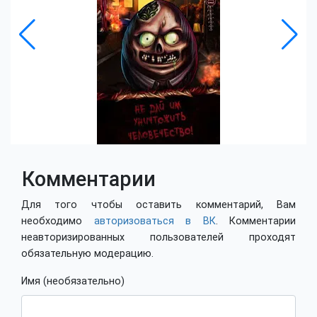
Комментарии
Для того чтобы оставить комментарий, Вам
необходимо
авторизоваться в ВК
. Комментарии
неавторизированных пользователей проходят
обязательную модерацию.
Имя (необязательно)