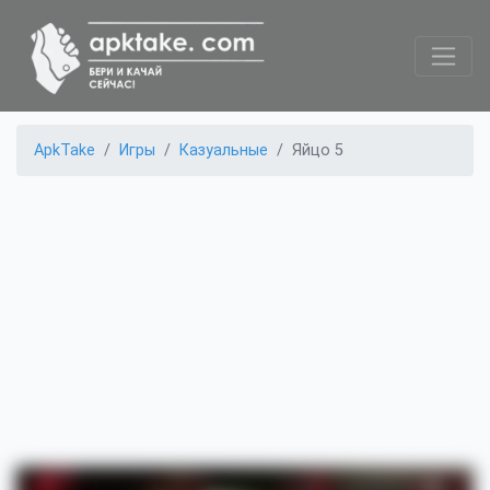
ApkTake
Игры
Казуальные
Яйцо 5