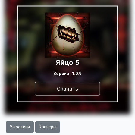
Яйцо 5
Версия: 1.0.9
Скачать
Ужастики
Кликеры