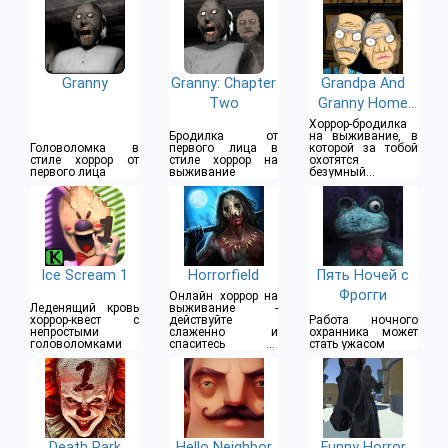
Granny
Granny: Chapter
Grandpa And
Two
Granny Home
Escape
Хоррор-бродилка
Бродилка от
на выживание, в
Головоломка в
первого лица в
которой за тобой
стиле хоррор от
стиле хоррор на
охотятся
первого лица
выживание
безумный
дедушка и
страшная бабушка
Ice Scream 1
Horrorfield
Пять Ночей с
Фрогги
Онлайн хоррор на
Леденящий кровь
выживание -
хоррор-квест с
действуйте
Работа ночного
непростыми
слаженно и
охранника может
головоломками
спаситесь от
стать ужасом
психопата-убийцы
Death Park
Hello Neighbor
Funny Horror