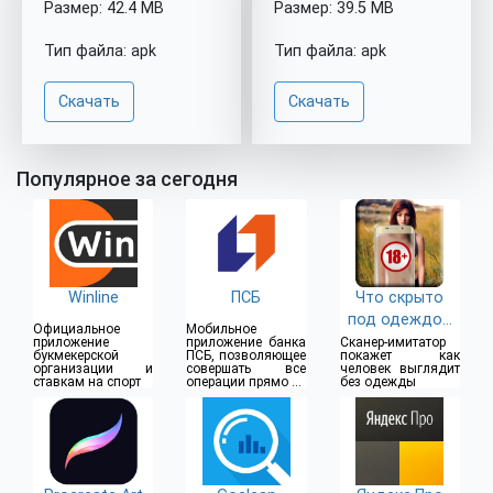
Размер: 42.4 MB
Размер: 39.5 MB
Тип файла: apk
Тип файла: apk
Скачать
Скачать
Популярное за сегодня
Winline
ПСБ
Что скрыто
под одеждой
Официальное
Мобильное
(18+)
приложение
приложение банка
Сканер-имитатор
букмекерской
ПСБ, позволяющее
покажет как
организации и
совершать все
человек выглядит
ставкам на спорт
операции прямо из
без одежды
дома