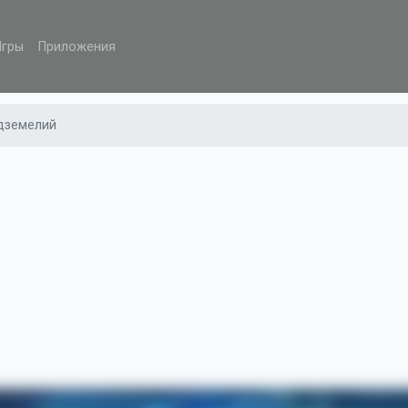
Игры
Приложения
дземелий