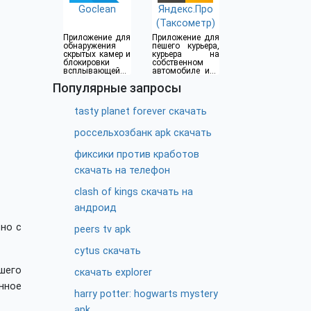
Goclean
Яндекс.Про
(Таксометр)
Приложение для
Приложение для
обнаружения
пешего курьера,
скрытых камер и
курьера на
блокировки
собственном
всплывающей
автомобиле или
рекламы
водителя такси
Популярные запросы
tasty planet forever скачать
россельхозбанк apk скачать
фиксики против кработов
скачать на телефон
clash of kings скачать на
андроид
но с
peers tv apk
cytus скачать
шего
скачать explorer
нное
harry potter: hogwarts mystery
apk