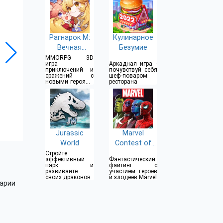
Рагнарок М:
Кулинарное
Вечная
Безумие
любовь EU
MMORPG 3D
игра
Аркадная игра -
приключений и
почувствуй себя
сражений с
шеф-поваром
новыми героями
ресторана
и
увлекательными
уровнями
Jurassic
Marvel
World
Contest of
Champions
Стройте
эффективный
Фантастический
парк и
файтинг с
развивайте
участием героев
своих драконов
и злодеев Marvel
арии