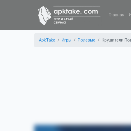
Главная
ApkTake
Игры
Ролевые
Крушители По