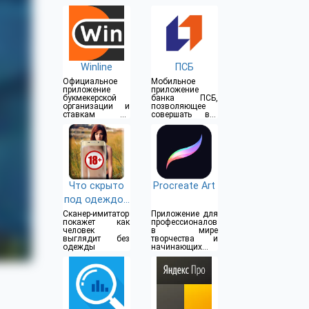
Winline
ПСБ
Официальное
Мобильное
приложение
приложение
букмекерской
банка ПСБ,
организации и
позволяющее
ставкам на
совершать все
спорт
операции прямо
из дома
Что скрыто
Procreate Art
под одеждой
(18+)
Сканер-имитатор
Приложение для
покажет как
профессионалов
человек
в мире
выглядит без
творчества и
одежды
начинающих
художников