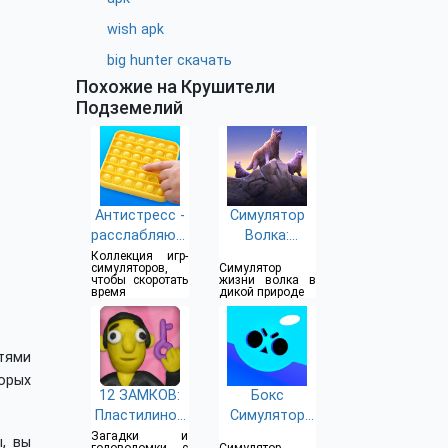
wish apk
big hunter скачать
Похожие на Крушители
Подземелий
Антистресс -
Симулятор
расслабляющ
Волка:
ие игры-
Эволюция
Коллекция игр-
симуляторов,
Симулятор
симуляторы
Диких
чтобы скоротать
жизни волка в
время
дикой природе
Животных
тями
орых
12 ЗАМКОВ:
Бокс
Пластилинов
Симулятор
ая комната
для Brawl
Загадки и
, вы