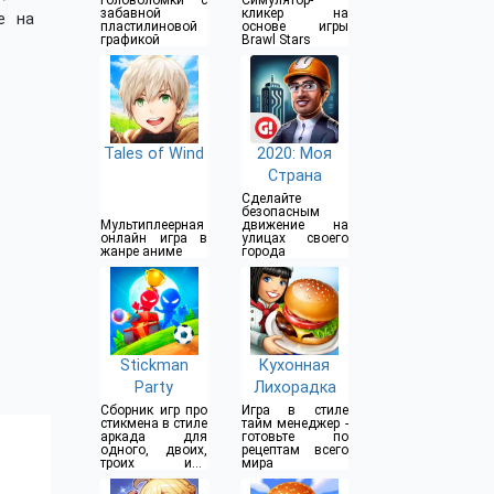
головоломки с
Симулятор-
Stars
забавной
кликер на
е на
пластилиновой
основе игры
графикой
Brawl Stars
Tales of Wind
2020: Моя
Cтрана
Сделайте
безопасным
Мультиплеерная
движение на
онлайн игра в
улицах своего
жанре аниме
города
Stickman
Кухонная
Party
Лихорадка
Сборник игр про
Игра в стиле
стикмена в стиле
тайм менеджер -
аркада для
готовьте по
одного, двоих,
рецептам всего
троих или
мира
четверых
игроков