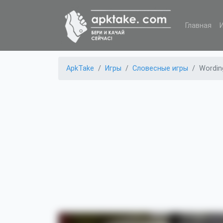
Главная
ApkTake
Игры
Словесные игры
Wordin