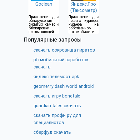
Goclean
Яндекс.Про
(Таксометр)
Приложение для
Приложение для
обнаружения
пешего курьера,
скрытых камер и
курьера на
блокировки
собственном
всплывающей
автомобиле или
рекламы
водителя такси
Популярные запросы
скачать сокровища пиратов
pfi мобильный заработок
скачать
яндекс телемост apk
geometry dash world android
скачать игру bonetale
guardian tales скачать
скачать профи ру для
специалистов
сберфуд скачать