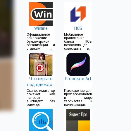
Winline
ПСБ
Официальное
Мобильное
приложение
приложение
букмекерской
банка ПСБ,
организации и
позволяющее
ставкам на
совершать все
спорт
операции прямо
из дома
Что скрыто
Procreate Art
под одеждой
(18+)
Сканер-имитатор
Приложение для
покажет как
профессионалов
человек
в мире
выглядит без
творчества и
одежды
начинающих
художников