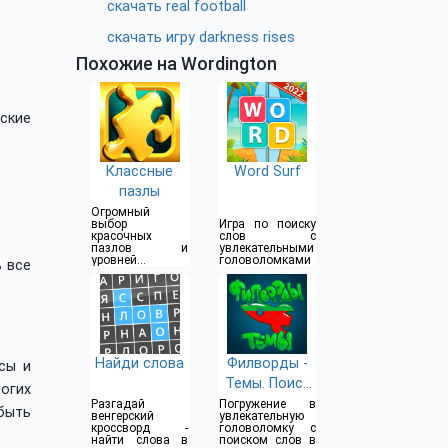
скачать real football
скачать игру darkness rises
Похожие на Wordington
ские
Классные
Word Surf
пазлы
Огромный
выбор
Игра по поиску
красочных
слов с
пазлов и
увлекательными
уровней
головоломками
ь все
сложности
Найди слова
Филворды -
сы и
Темы. Поиск
огих
слов.
Разгадай
Погружение в
быть
венгерский
увлекательную
кроссворд -
головоломку с
найти слова в
поиском слов в