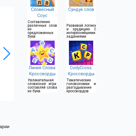
Словесный
Сундук слов
Соус
Составление
различных слов
Развивай логику
из
и эрудицию с
предложенных
интереснейшими
букв
заданиями
Линия Слова:
CodyCross:
Кроссворды
Кроссворды
Увлекательная
Тематические
словесная игра:
головоломки и
составляй слова
разгадывание
из букв
кроссвордов
арии