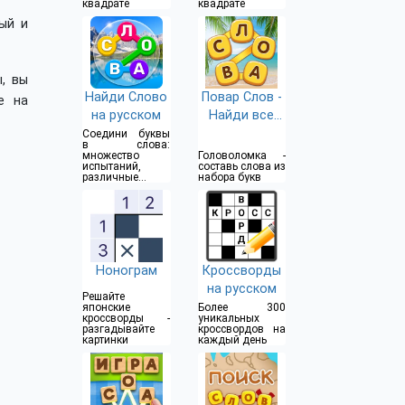
квадрате
квадрате
ый и
, вы
Найди Слово
Повар Слов -
е на
на русском
Найди все
слова
Соедини буквы
в слова:
множество
Головоломка -
испытаний,
составь слова из
различные
набора букв
уровни
сложности
Нонограм
Кроссворды
на русском
Решайте
японские
Более 300
кроссворды -
уникальных
разгадывайте
кроссвордов на
картинки
каждый день