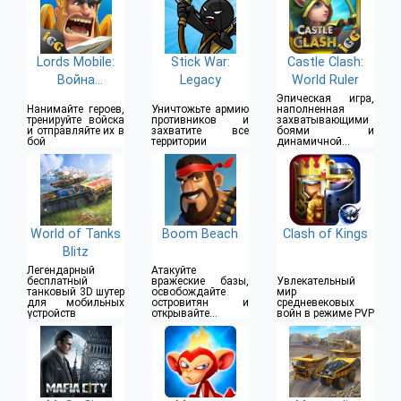
Lords Mobile:
Stick War:
Castle Clash:
Война
Legacy
World Ruler
королевств
Эпическая игра,
Нанимайте героев,
Уничтожьте армию
наполненная
тренируйте войска
противников и
захватывающими
и отправляйте их в
захватите все
боями и
бой
территории
динамичной
стратегией
World of Tanks
Boom Beach
Clash of Kings
Blitz
Легендарный
Атакуйте
бесплатный
вражеские базы,
Увлекательный
танковый 3D шутер
освобождайте
мир
для мобильных
островитян и
средневековых
устройств
открывайте
войн в режиме PVP
секреты