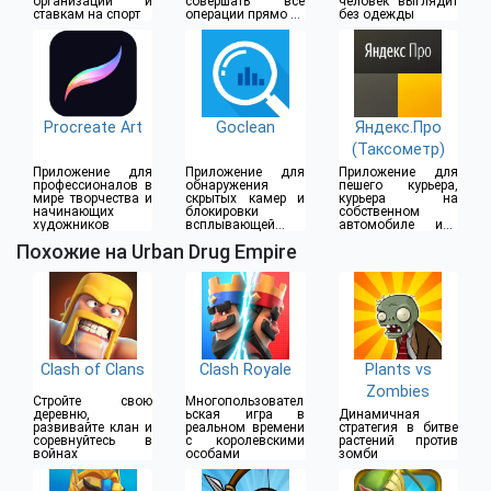
организации и
совершать все
человек выглядит
ставкам на спорт
операции прямо из
без одежды
дома
Procreate Art
Goclean
Яндекс.Про
(Таксометр)
Приложение для
Приложение для
Приложение для
профессионалов в
обнаружения
пешего курьера,
мире творчества и
скрытых камер и
курьера на
начинающих
блокировки
собственном
художников
всплывающей
автомобиле или
рекламы
водителя такси
Похожие на Urban Drug Empire
Clash of Clans
Clash Royale
Plants vs
Zombies
Стройте свою
Многопользовател
деревню,
ьская игра в
Динамичная
развивайте клан и
реальном времени
стратегия в битве
соревнуйтесь в
с королевскими
растений против
войнах
особами
зомби