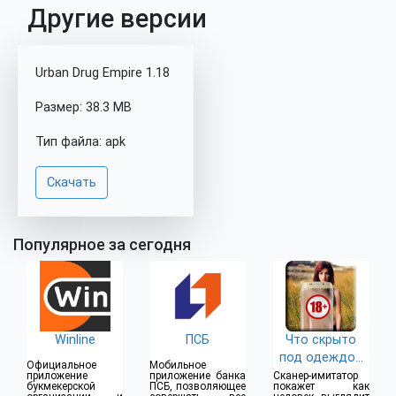
Другие версии
Urban Drug Empire 1.18
Размер: 38.3 MB
Тип файла: apk
Скачать
Популярное за сегодня
Winline
ПСБ
Что скрыто
под одеждой
Официальное
Мобильное
(18+)
приложение
приложение банка
Сканер-имитатор
букмекерской
ПСБ, позволяющее
покажет как