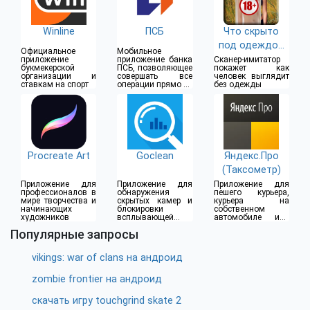
Winline
ПСБ
Что скрыто
под одеждой
Официальное
Мобильное
(18+)
приложение
приложение банка
Сканер-имитатор
букмекерской
ПСБ, позволяющее
покажет как
организации и
совершать все
человек выглядит
ставкам на спорт
операции прямо из
без одежды
дома
Procreate Art
Goclean
Яндекс.Про
(Таксометр)
Приложение для
Приложение для
Приложение для
профессионалов в
обнаружения
пешего курьера,
мире творчества и
скрытых камер и
курьера на
начинающих
блокировки
собственном
художников
всплывающей
автомобиле или
рекламы
водителя такси
Популярные запросы
vikings: war of clans на андроид
zombie frontier на андроид
скачать игру touchgrind skate 2