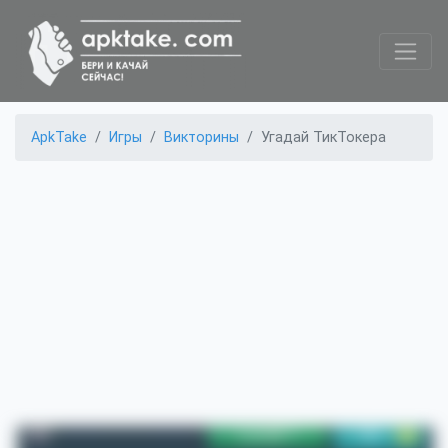
ApkTake
Игры
Викторины
Угадай ТикТокера