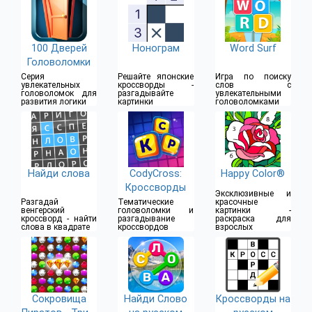
100 Дверей
Нонограм
Word Surf
Головоломки
Серия
Решайте японские
Игра по поиску
увлекательных
кроссворды -
слов с
головоломок для
разгадывайте
увлекательными
развития логики
картинки
головоломками
Найди слова
CodyCross:
Happy Color®
Кроссворды
Эксклюзивные и
Разгадай
Тематические
красочные
венгерский
головоломки и
картинки -
кроссворд - найти
разгадывание
раскраска для
слова в квадрате
кроссвордов
взрослых
Сокровища
Найди Слово
Кроссворды на