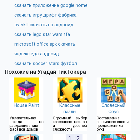
скачать приложение google home
скачать игру дрифт фабрика
overkill скачать на андроид
скачать lego star wars tfa
microsoft office apk скачать
яндекс.еда андроид
скачать soccer stars футбол
Похожие на Угадай ТикТокера
House Paint
Классные
Словесный
пазлы
Соус
Увлекательная
Огромный выбор
Составление
аркада по
красочных пазлов
различных слов из
раскрашиванию
и уровней
предложенных
фасадов домов
сложности
букв