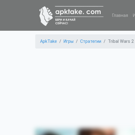
Главная
ApkTake
Игры
Стратегии
Tribal Wars 2