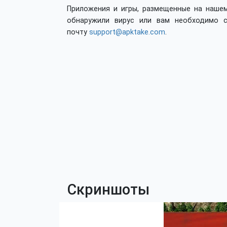
Приложения и игры, размещенные на нашем
обнаружили вирус или вам необходимо с
почту
support@apktake.com
.
Скриншоты