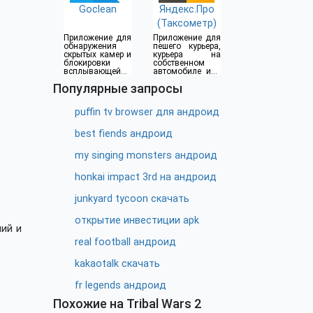
Goclean
Яндекс.Про
(Таксометр)
Приложение для
Приложение для
обнаружения
пешего курьера,
скрытых камер и
курьера на
блокировки
собственном
всплывающей
автомобиле или
рекламы
водителя такси
Популярные запросы
puffin tv browser для андроид
best fiends андроид
my singing monsters андроид
honkai impact 3rd на андроид
junkyard tycoon скачать
открытие инвестиции apk
ний и
real football андроид
kakaotalk скачать
fr legends андроид
Похожие на Tribal Wars 2