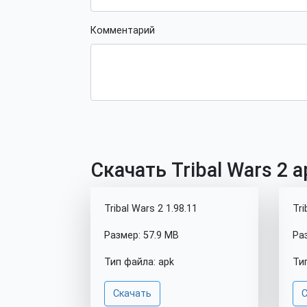
Комментарий
Скачать Tribal Wars 2 a
Tribal Wars 2 1.98.11
Tri
Размер: 57.9 MB
Ра
Тип файла: apk
Ти
Скачать
С