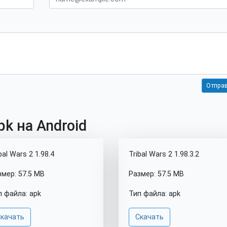
pk на Android
bal Wars 2 1.98.4
Tribal Wars 2 1.98.3.2
змер: 57.5 MB
Размер: 57.5 MB
п файла: apk
Тип файла: apk
качать
Скачать