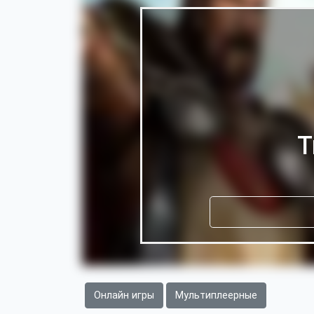
T
Онлайн игры
Мультиплеерные