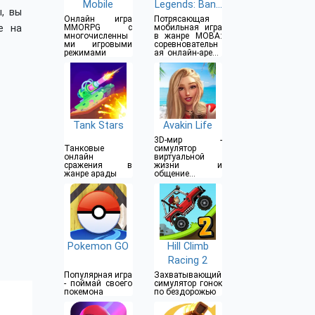
Mobile
Legends: Bang
, вы
Bang
Онлайн игра
Потрясающая
е на
MMORPG с
мобильная игра
многочисленны
в жанре MOBA:
ми игровыми
соревновательн
режимами
ая онлайн-арена
5v5
Tank Stars
Avakin Life
3D-мир -
Танковые
симулятор
онлайн
виртуальной
сражения в
жизни и
жанре арады
общение с
миллионами
игроков
Pokemon GO
Hill Climb
Racing 2
Популярная игра
Захватывающий
- поймай своего
симулятор гонок
покемона
по бездорожью