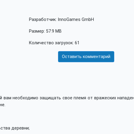
Разработчик: InnoGames GmbH
Размер: 57.9 MB
Количество загрузок: 61
Оставить комментарий
орой вам необходимо защищать свое племя от вражеских нападе
не.
ства деревни;