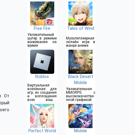
Free Fire
Tales of Wind
Увлекательный
шутер в режиме
Мультиплеерная
выживания на
онлайн игра в
время
жанре аниме
Roblox
Black Desert
Mobile
Виртуальная
вселенная для
Увлекательная
игр, их создания
MMORPG с
. От
и воплощения
высококачестве
всех ваших
нной графикой
торый
фантазий
оего
Perfect World
Mobile