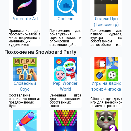
Procreate Art
Goclean
Яндекс.Про
(Таксометр)
Приложение для
Приложение для
Приложение для
профессионалов в
обнаружения
пешего курьера,
мире творчества и
скрытых камер и
курьера на
начинающих
блокировки
собственном
художников
всплывающей
автомобиле или
рекламы
водителя такси
Похожие на Snowboard Party
Словесный
Pepi Wonder
Игры на двоих
Соус
World
троих 4 игрока
Составление
Семейная игра
различных слов из
для создания
Сборник аркадных
предложенных
собственных
игр для вечеринок
букв
сказок
от двух игроков