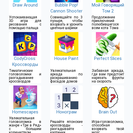
Draw Around
Bubble Pop!
Мой Говорящий
Cannon Shooter
Том 2
Успокаивающая
Совмещайте по 3
Продолжение
3D игра для
пузыря, чтобы
приключений
рисования с
взорвать и уронить
полюбившегося
помощью пальца
цветные шарики
всем кота Тома
CodyCross:
House Paint
Perfect Slices
Кроссворды
Тематические
Увлекательная
Забавная аркада,
головоломки и
аркада по
где вам предстоит
разгадывание
раскрашиванию
нарезать фрукты
кроссвордов
фасадов домов
на скорость
Homescapes
Нонограм
Brain Out
Увлекательная
головоломка в
Решайте японские
Игра-головоломка,
жанре «Три в Ряд»
кроссворды -
способная
с большим
разгадывайте
взорвать твой
количеством
картинки
мозг