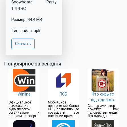
Snowboard Party
1.4.4.RC
Размер: 44.4 MB
Тип файла: apk
Скачать
Популярное за сегодня
Winline
ПСБ
Что скрыто
под одеждой
Официальное
Мобильное
(18+)
приложение
приложение банка
Сканер-имитатор
букмекерской
ПСБ, позволяющее
покажет как
организации и
совершать все
человек выглядит
ставкам на спорт
операции прямо из
без одежды
дома