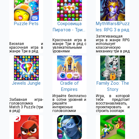
Puzzle Pets
Сокровища
MythWars&Puzz
Пиратов - Три в
les: RPG 3 в ряд
Ряд
Затягивающая
Красочная игра в
игра в жанре RPG
Веселая и
жанре Три в ряд с
использует
красочная игра в
увлекательными
классическую
жанре Три в ряд
уровнями
механику три в ряд
Jewels Jungle
Cradle of
Family Zoo: The
Empires
Story
Играйте бесплатно
Игра, в которой
Забавная игра-
в сотни уровней и
тебе предстоит
головоломка
решайте
восстанавливать,
Match 3 Puzzle (три
интересные
проектировать и
в ряд)
головоломки
строить зоопарк