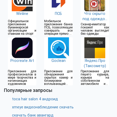
Winline
ПСБ
Что скрыто
под одеждой
Официальное
Мобильное
(18+)
приложение
приложение банка
Сканер-имитатор
букмекерской
ПСБ, позволяющее
покажет как
организации и
совершать все
человек выглядит
ставкам на спорт
операции прямо из
без одежды
дома
Procreate Art
Goclean
Яндекс.Про
(Таксометр)
Приложение для
Приложение для
Приложение для
профессионалов в
обнаружения
пешего курьера,
мире творчества и
скрытых камер и
курьера на
начинающих
блокировки
собственном
художников
всплывающей
автомобиле или
рекламы
водителя такси
Популярные запросы
toca hair salon 4 андроид
xmeye видеонаблюдение скачать
скачать банк авангард