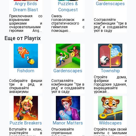
Angry Birds
Puzzles &
Gardenscapes
Dream Blast
Conquest
Приключения со
Смесь
взрывными
головоломок и
Составляйте
шариками и
стратегического
комбинации “три в
очаровательными
геймплея с
ряд” и создавайте
героями Angry
помощью
уют в саду
Birds
комбинаций «3 в
Еще от Playrix
ряд»
Fishdom
Gardenscapes
Township
Стройте дома,
Собирайте фишки
Составляйте
фабрики и
три в ряд и
комбинации “три в
городские здания,
открывайте
ряд” и создавайте
выращивайте
аквариумы
уют в саду
урожай и
украшайте улицы
Puzzle Breakers
Manor Matters
Wildscapes
Вступайте в клан,
Отыскивайте
Стройте парк своей
участвуйте в
спрятанные
мечты с милыми