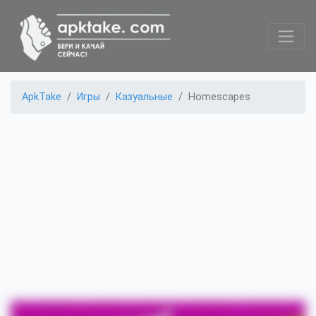
ApkTake
Игры
Казуальные
Homescapes