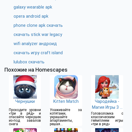
galaxy wearable apk
opera android apk
phone clone apk скачать
скачать stick war legacy
wifi analyzer андроид
скачать игру craft island
lulubox скачать
Похожие на Homescapes
Чернушки
Kitten Match
Чародейка -
Магия Игры 3 в
Проходите уровни
Ухаживайте за
Ряд
«три в ряд» и
котятами,
Головоломка с
спасайте чернушек
украшайте
классическим
из-под завалов
апартаменты,
геймплеем игры
снега
решая
«три в ряд»
головоломки