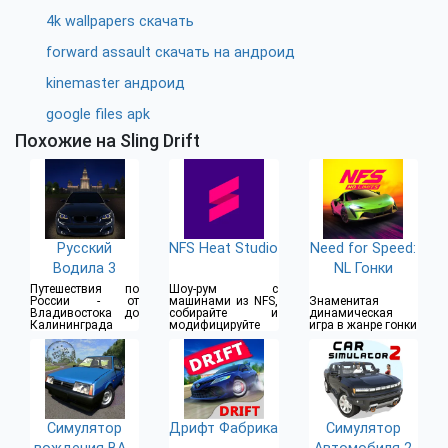
4k wallpapers скачать
forward assault скачать на андроид
kinemaster андроид
google files apk
Похожие на Sling Drift
Русский
NFS Heat Studio
Need for Speed:
Водила 3
NL Гонки
Путешествия по
Шоу-рум с
России - от
машинами из NFS,
Знаменитая
Владивостока до
собирайте и
динамическая
Калининграда
модифицируйте
игра в жанре гонки
Симулятор
Дрифт Фабрика
Симулятор