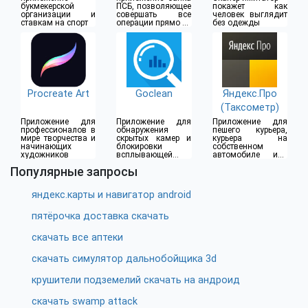
букмекерской
ПСБ, позволяющее
покажет как
организации и
совершать все
человек выглядит
ставкам на спорт
операции прямо из
без одежды
дома
Procreate Art
Goclean
Яндекс.Про
(Таксометр)
Приложение для
Приложение для
Приложение для
профессионалов в
обнаружения
пешего курьера,
мире творчества и
скрытых камер и
курьера на
начинающих
блокировки
собственном
художников
всплывающей
автомобиле или
рекламы
водителя такси
Популярные запросы
яндекс.карты и навигатор android
пятёрочка доставка скачать
скачать все аптеки
скачать симулятор дальнобойщика 3d
крушители подземелий скачать на андроид
скачать swamp attack