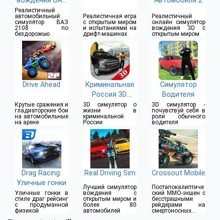
вождения ВАЗ
Автомобиля 2
2108 SE
Реалистичный
автомобильный
Реалистичная игра
Реалистичный
симулятор ВАЗ
с открытым миром
онлайн симулятор
2108 по
и испытаниями на
вождения 3D с
бездорожью
дрифт-машинах
открытым миром
Drive Ahead
Криминальная
Симулятор
Россия 3D.
Водителя
Борис
Крутые сражения и
3D симулятор о
3D симулятор -
гладиаторские бои
жизни в
почувствуй себя в
на автомобильные
криминальной
роли обычного
на арене
России
водителя
Drag Racing:
Real Driving Sim
Crossout Mobile
Уличные гонки
Лучший симулятор
Постапокалиптиче
Уличные гонки в
вождения с
ский MMO-экшен с
стиле драг рейсинг
открытым миром и
бесстрашными
с продуманной
более 80
рейдерами на
физикой
автомобилей
смертоносных
бронемобилях