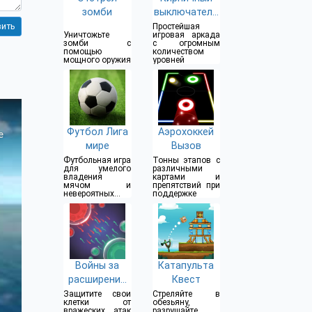
зомби
выключатель
поиск
Простейшая
Уничтожьте
игровая аркада
зомби с
с огромным
помощью
количеством
мощного оружия
уровней
Футбол Лига
Аэрохоккей
мире
Вызов
Футбольная игра
Тонны этапов с
для умелого
различными
владения
картами и
мячом и
препятствий при
невероятных
поддержке
ударов
Войны за
Катапульта
расширение
Квест
клеток
Защитите свои
Стреляйте в
клетки от
обезьяну,
вражеских атак
разрушайте