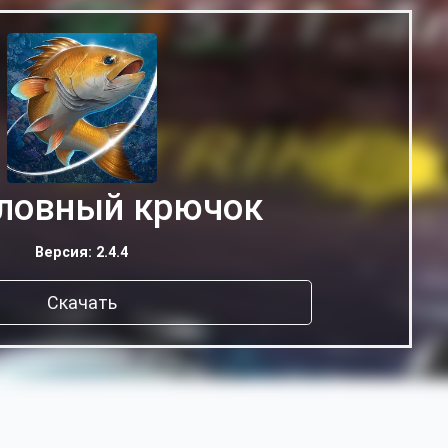
ловный крючок
Версия: 2.4.4
Скачать