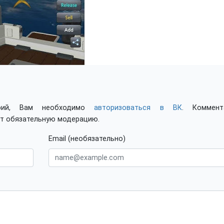
арий, Вам необходимо
авторизоваться в ВК
. Коммент
ят обязательную модерацию.
Email (необязательно)