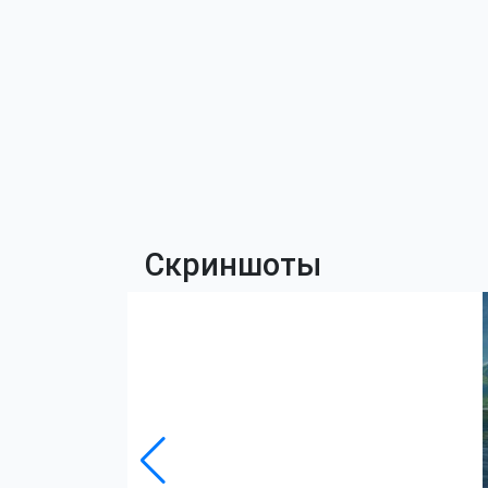
Скриншоты