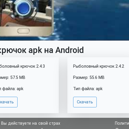
рючок apk на Android
боловный крючок 2.4.3
Рыболовный крючок 2.4.2
змер: 57.5 MB
Размер: 55.6 MB
п файла: apk
Тип файла: apk
качать
Скачать
 Вы действуете на свой страх
Полити