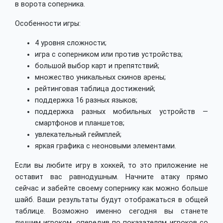
в ворота соперника.
Особенности игры:
4 уровня сложности;
игра с соперником или против устройства;
большой выбор карт и препятствий;
множество уникальных скинов арены;
рейтинговая таблица достижений;
поддержка 16 разных языков;
поддержка разных мобильных устройств —
смартфонов и планшетов;
увлекательный геймплей;
яркая графика с неоновыми элементами.
Если вы любите игру в хоккей, то это приложение не
оставит вас равнодушным. Начните атаку прямо
сейчас и забейте своему сопернику как можно больше
шайб. Ваши результаты будут отображаться в общей
таблице. Возможно именно сегодня вы станете
лучшим игроком, опередив по показателям игроков со