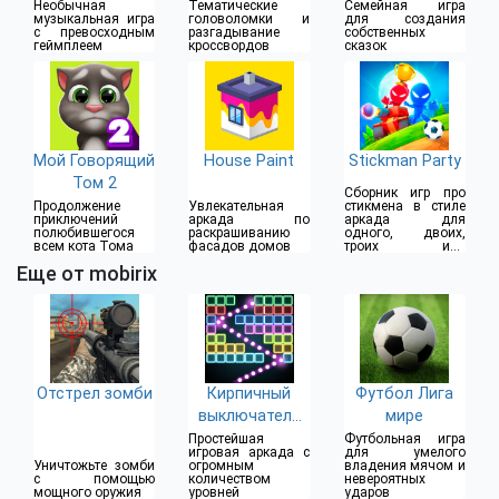
Необычная
Тематические
Семейная игра
музыкальная игра
головоломки и
для создания
с превосходным
разгадывание
собственных
геймплеем
кроссвордов
сказок
Мой Говорящий
House Paint
Stickman Party
Том 2
Сборник игр про
Продолжение
Увлекательная
стикмена в стиле
приключений
аркада по
аркада для
полюбившегося
раскрашиванию
одного, двоих,
всем кота Тома
фасадов домов
троих или
четверых игроков
Еще от mobirix
Отстрел зомби
Кирпичный
Футбол Лига
выключатель
мире
поиск
Простейшая
Футбольная игра
игровая аркада с
для умелого
Уничтожьте зомби
огромным
владения мячом и
с помощью
количеством
невероятных
мощного оружия
уровней
ударов