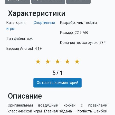
Характеристики
Категория:
Спортивные
Разработчик: mobirix
игры
Размер: 22.9 MB
Тип файла: apk
Количество загрузок: 734
Версия Android: 4.1+
★
★
★
★
★
5
/
1
Оставить комментарий
Описание
Оригинальный воздушный хоккей с правилами
классической игры. Главная задача — попасть шайбой