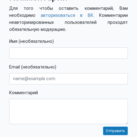
Для того чтобы оставить комментарий, Вам
необходимо
авторизоваться в ВК
. Комментарии
неавторизированных пользователей проходят
обязательную модерацию.
Имя (необязательно)
Email (необязательно)
Комментарий