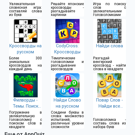
Увлекательная
Решайте японские
Игра по поиску
словесная игра:
кроссворды -
слов с
составляй слова
разгадывайте
увлекательными
из букв
картинки
головоломками
Кроссворды на
CodyCross:
Найди слова
русском
Кроссворды
Более 300
Тематические
Разгадай
уникальных
головоломки и
венгерский
кроссвордов на
разгадывание
кроссворд - найти
каждый день
кроссвордов
слова в квадрате
Филворды -
Найди Слово
Повар Слов -
Темы. Поиск
на русском
Найди все
слов.
слова
Погружение в
Соедини буквы в
увлекательную
слова: множество
головоломку с
испытаний,
Головоломка -
поиском слов в
различные уровни
составь слова из
квадрате
сложности
набора букв
Еще от AppQuiz