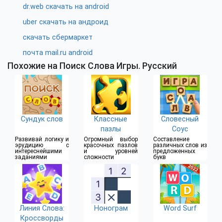
dr.web скачать на android
uber скачать на андроид
скачать сбермаркет
почта mail.ru android
Похожие на Поиск Слова Игры. Pусский
Сундук слов
Классные
Словесный
пазлы
Соус
Развивай логику и
Огромный выбор
Составление
эрудицию с
красочных пазлов
различных слов из
интереснейшими
и уровней
предложенных
заданиями
сложности
букв
Линия Слова:
Нонограм
Word Surf
Кроссворды