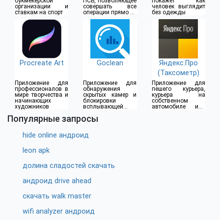
букмекерской
ПСБ, позволяющее
покажет как
организации и
совершать все
человек выглядит
ставкам на спорт
операции прямо из
без одежды
дома
Procreate Art
Goclean
Яндекс.Про
(Таксометр)
Приложение для
Приложение для
Приложение для
профессионалов в
обнаружения
пешего курьера,
мире творчества и
скрытых камер и
курьера на
начинающих
блокировки
собственном
художников
всплывающей
автомобиле или
рекламы
водителя такси
Популярные запросы
hide online андроид
leon apk
долина сладостей скачать
андроид drive ahead
скачать walk master
wifi analyzer андроид