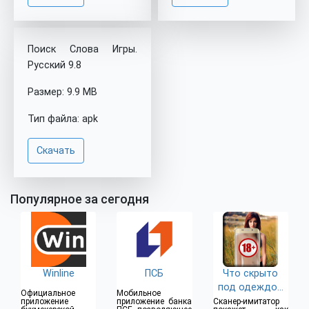
Поиск Слова Игры.
Pусский 9.8
Размер: 9.9 MB
Тип файла: apk
Скачать
Популярное за сегодня
Winline
ПСБ
Что скрыто
под одеждой
Официальное
Мобильное
(18+)
приложение
приложение банка
Сканер-имитатор