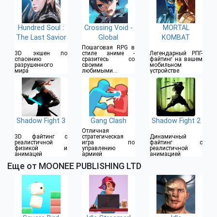
Hundred Soul :
Crossing Void -
MORTAL
The Last Savior
Global
KOMBAT
Пошаговая RPG в
3D экшен по
стиле аниме -
Легендарный РПГ-
спасению
сразитесь со
файтинг на вашем
разрушенного
своими
мобильном
мира
любимыми
устройстве
персонажам
Shadow Fight 3
Gang Clash
Shadow Fight 2
Отличная
3D файтинг с
стратегическая
Динамичный
реалистичной
игра по
файтинг с
физикой и
управлению
реалистичной
анимацей
армией
анимацией
Еще от MOONEE PUBLISHING LTD