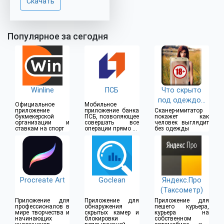
Скачать
Популярное за сегодня
Winline
ПСБ
Что скрыто
под одеждой
Официальное
Мобильное
(18+)
приложение
приложение банка
Сканер-имитатор
букмекерской
ПСБ, позволяющее
покажет как
организации и
совершать все
человек выглядит
ставкам на спорт
операции прямо из
без одежды
дома
Procreate Art
Goclean
Яндекс.Про
(Таксометр)
Приложение для
Приложение для
Приложение для
профессионалов в
обнаружения
пешего курьера,
мире творчества и
скрытых камер и
курьера на
начинающих
блокировки
собственном