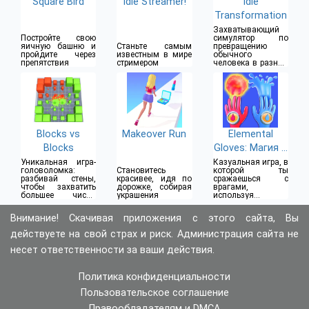
Square Bird
Idle Streamer!
Idle
Transformation
Захватывающий
Постройте свою
симулятор по
яичную башню и
Станьте самым
превращению
пройдите через
известным в мире
обычного
препятствия
стримером
человека в разных
существ
Blocks vs
Makeover Run
Elemental
Blocks
Gloves: Магия и
Сила
Уникальная игра-
Казуальная игра, в
головоломка:
Становитесь
которой ты
разбивай стены,
красивее, идя по
сражаешься с
чтобы захватить
дорожке, собирая
врагами,
большее число
украшения
используя
клеток
суперсилу
волшебных
Внимание! Скачивая приложения с этого сайта, Вы
перчаток
действуете на свой страх и риск. Администрация сайта не
несет ответственности за ваши действия.
Политика конфиденциальности
Пользовательское соглашение
Правообладателям и DMCA