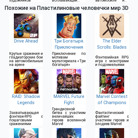
художников
всплывающей
автомобиле или
рекламы
водителя такси
Похожие на Пластилиновые человечки мир 3D
Drive Ahead
Три Богатыря.
The Elder
Приключения
Scrolls: Blades
Крутые сражения и
Приключение по
гладиаторские бои
мотивам
Фэнтезийная RPG
на автомобильные
мультсериала «Три
игра с монстрами
на арене
богатыря»
и подземельями
RAID: Shadow
MARVEL Future
Marvel Contest
Legends
Fight
of Champions
Грандиозной
Захватывающая
битва с участием
Фантастический
фэнтези-RPG с
величайших
файтинг с
пошаговыми
героев вселенной
участием героев и
сражениями
Marvel
злодеев Marvel